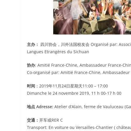
主办：
四川协会，川外法国校友会 Organisé par: Association du
Langues Etrangères du Sichuan
协办
: Amitié France-Chine, Ambassadeur France
Co-organisé par: Amitié France-Chine, Ambassadeur F
时间
：2019年11月24日星期天11:00 – 17:00
Dimanche le 24 novembre 2019, 11 h 00-17 h 00
地点
Adresse:
Atelier d’Alain, ferme de Vauluceau (Ga
交通：
开车或RER C
Transport: En voiture ou Versailles-Chantier ( châ