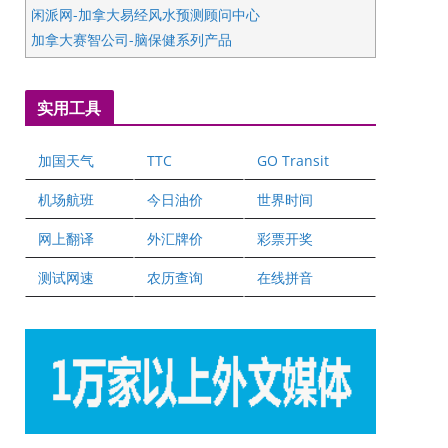
闲派网-加拿大易经风水预测顾问中心
加拿大赛智公司-脑保健系列产品
五星国艺拍卖及评估公司
国际注册执业营养师公会
实用工具
爱德华连锁酒店万锦分店
爱德华连锁酒店万锦分店
加国天气
TTC
GO Transit
健健宝公司
二十一世纪美联地产公司
机场航班
今日油价
世界时间
全球趋势移民留学
网上翻译
外汇牌价
彩票开奖
盛达资本
正点印艺设计
测试网速
农历查询
在线拼音