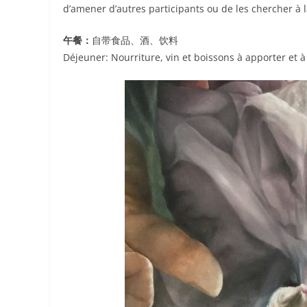
d’amener d’autres participants ou de les chercher à l
午餐：
自带食品、酒、饮料
Déjeuner: Nourriture, vin et boissons à apporter et à