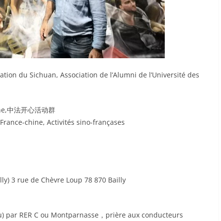
 Sichuan, Association de l’Alumni de l’Université des
-Chine,中法开心活动群
rance-chine, Activités sino-françases
lly) 3 rue de Chèvre Loup 78 870 Bailly
teau) par RER C ou Montparnasse，prière aux conducteurs