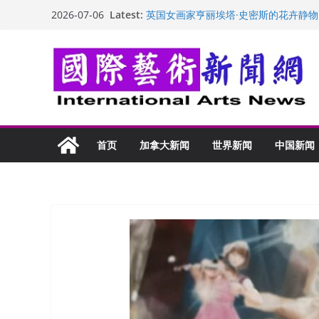
Skip
Latest:
英国女画家亨丽埃塔·史密斯的花卉静物
2026-07-06
to
美国加州正式设立“李小龙日” 成首位
玛丽安娜·卡拉切娃的绘画：幽默和难
content
苏方 ：“字”得其乐
“梵心”归处：一场展览 连着攀枝花的千
首页
加拿大新闻
世界新闻
中国新闻