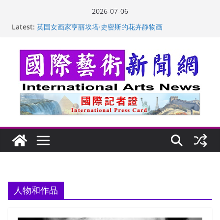
Skip
2026-07-06
to
Latest:
“梵心”归处：一场展览 连着攀枝花的千里乡愁
content
英国女画家亨丽埃塔·史密斯的花卉静物画
美国加州正式设立“李小龙日” 成首位获州级纪念日华裔
美国人
玛丽安娜·卡拉切娃的绘画：幽默和难以言喻的快乐
苏方 ：“字”得其乐
人物和作品