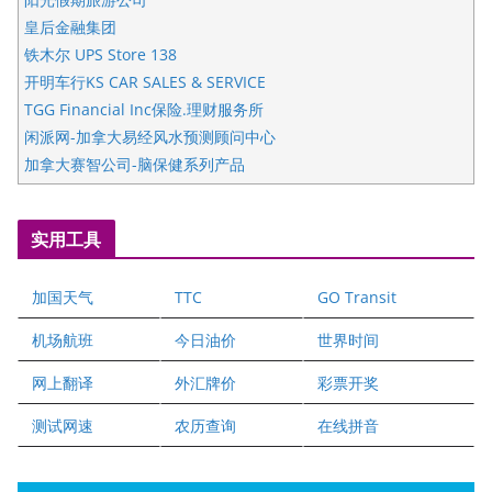
皇后金融集团
铁木尔 UPS Store 138
开明车行KS CAR SALES & SERVICE
TGG Financial Inc保险.理财服务所
闲派网-加拿大易经风水预测顾问中心
加拿大赛智公司-脑保健系列产品
五星国艺拍卖及评估公司
国际注册执业营养师公会
实用工具
爱德华连锁酒店万锦分店
爱德华连锁酒店万锦分店
加国天气
TTC
GO Transit
健健宝公司
二十一世纪美联地产公司
机场航班
今日油价
世界时间
全球趋势移民留学
网上翻译
外汇牌价
彩票开奖
盛达资本
正点印艺设计
测试网速
农历查询
在线拼音