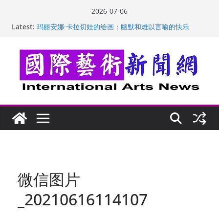
Skip
2026-07-06
to
美国加州正式设立“李小龙日” 成首位获州级纪念日华裔
Latest:
content
美国人
玛丽安娜·卡拉切娃的绘画：幽默和难以言喻的快乐
苏方 ：“字”得其乐
“梵心”归处：一场展览 连着攀枝花的千里乡愁
英国女画家亨丽埃塔·史密斯的花卉静物画
微信图片
_20210616114107