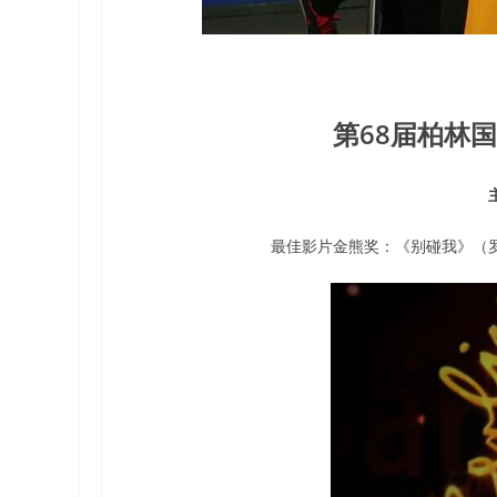
第68届柏林
最佳影片金熊奖：《别碰我》（