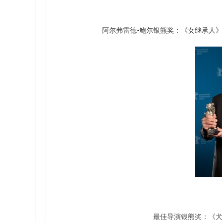
阿尔弗雷德•鲍尔银熊奖：《女继承人
最佳导演银熊奖：《犬