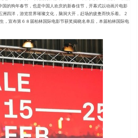
中国的狗年春节，也是中国人欢庆的新春佳节，开幕式以动画片电影
五洲四洋，游览世界璀璨文化，脑洞大开，赶场的疲惫而快乐着。 2
先生，宣布第６８届柏林国际电影节获奖揭晓名单后，本届柏林国际电