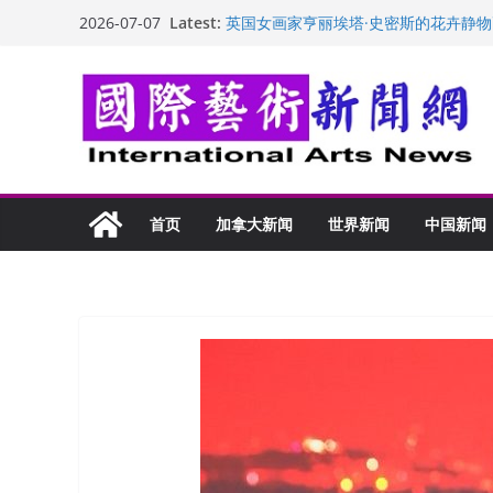
Skip
Latest:
英国女画家亨丽埃塔·史密斯的花卉静物
2026-07-07
to
美国加州正式设立“李小龙日” 成首位
玛丽安娜·卡拉切娃的绘画：幽默和难
content
苏方 ：“字”得其乐
“梵心”归处：一场展览 连着攀枝花的千
首页
加拿大新闻
世界新闻
中国新闻