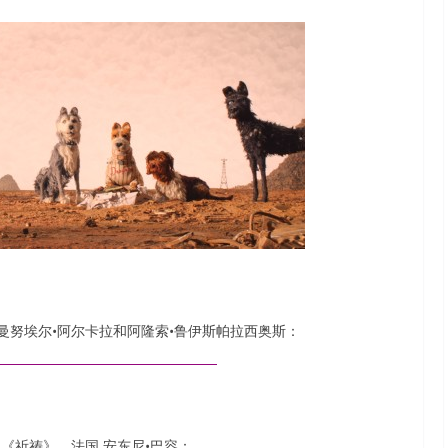
曼努埃尔•阿尔卡拉和阿隆索•鲁伊斯帕拉西奥斯：
《祈祷》，法国 安东尼•巴容：