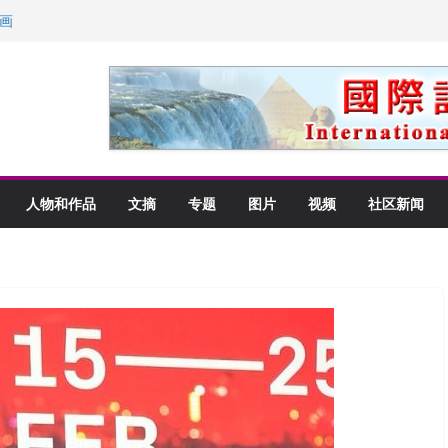
画
获州级纪念日华裔美国人
以言喻的快乐
里乡愁
人物和作品
文摘
专题
图片
视频
社区新闻