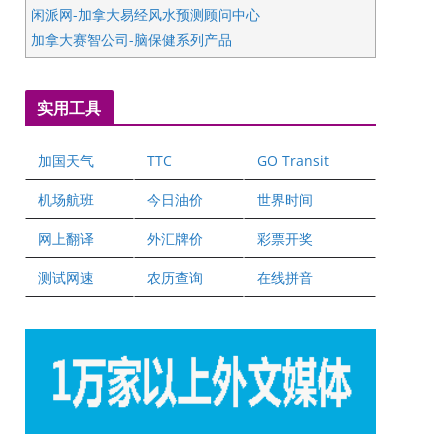
闲派网-加拿大易经风水预测顾问中心
加拿大赛智公司-脑保健系列产品
五星国艺拍卖及评估公司
国际注册执业营养师公会
实用工具
爱德华连锁酒店万锦分店
爱德华连锁酒店万锦分店
加国天气
TTC
GO Transit
健健宝公司
二十一世纪美联地产公司
机场航班
今日油价
世界时间
全球趋势移民留学
网上翻译
外汇牌价
彩票开奖
盛达资本
正点印艺设计
测试网速
农历查询
在线拼音