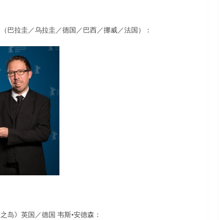
》（巴拉圭／乌拉圭／德国／巴西／挪威／法国）：
之岛》英国／德国 韦斯•安德森：