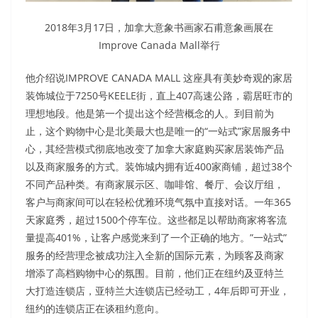
2018年3月17日，加拿大意象书画家石甫意象画展在
Improve Canada Mall举行
他介绍说IMPROVE CANADA MALL 这座具有美妙奇观的家居
装饰城位于7250号KEELE街，直上407高速公路，霸居旺市的
理想地段。他是第一个提出这个经营概念的人。到目前为
止，这个购物中心是北美最大也是唯一的“一站式”家居服务中
心，其经营模式彻底地改变了加拿大家庭购买家居装饰产品
以及商家服务的方式。装饰城内拥有近400家商铺，超过38个
不同产品种类。有商家展示区、咖啡馆、餐厅、会议厅组，
客户与商家间可以在轻松优雅环境气氛中直接对话。一年365
天家庭秀，超过1500个停车位。这些都足以帮助商家将客流
量提高401%，让客户感觉来到了一个正确的地方。”一站式”
服务的经营理念被成功注入全新的国际元素，为顾客及商家
增添了高档购物中心的氛围。目前，他们正在纽约及亚特兰
大打造连锁店，亚特兰大连锁店已经动工，4年后即可开业，
纽约的连锁店正在谈租约意向。