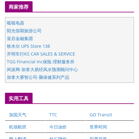
商家推荐
呱呱电器
阳光假期旅游公司
皇后金融集团
铁木尔 UPS Store 138
开明车行KS CAR SALES & SERVICE
TGG Financial Inc保险.理财服务所
闲派网-加拿大易经风水预测顾问中心
加拿大赛智公司-脑保健系列产品
五星国艺拍卖及评估公司
国际注册执业营养师公会
实用工具
爱德华连锁酒店万锦分店
爱德华连锁酒店万锦分店
加国天气
TTC
GO Transit
健健宝公司
二十一世纪美联地产公司
机场航班
今日油价
世界时间
全球趋势移民留学
网上翻译
外汇牌价
彩票开奖