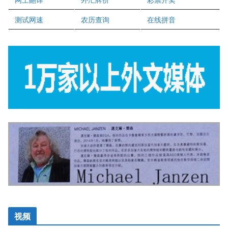
盛达资本
正点印艺设计
测试网速
农历查询
在线拼音
视频