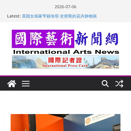
Skip
2026-07-06
to
Latest:
“梵心”归处：一场展览 连着攀枝花的千里乡愁
content
英国女画家亨丽埃塔·史密斯的花卉静物画
美国加州正式设立“李小龙日” 成首位获州级纪念日华裔
美国人
玛丽安娜·卡拉切娃的绘画：幽默和难以言喻的快乐
苏方 ：“字”得其乐