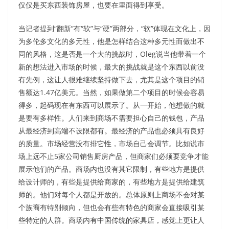
仅仅是买东西装饰房屋，也要在里面得到享受。
当记者提到“翻新”有“软”与“硬”两部分，“软”体现在文化上，因
为多伦多文化的多元性，他是怎样结合这种多元性而做出不
同的风格，这是否是一个大的挑战时，Oleg说当他带着一个
新的想法进入市场的时候，最大的挑战就是这个东西以前没
有先例，这让人很难继续坚持做下去，尤其是这个项目的销
售额达1.47亿美元。当然，如果做第二个项目的时候会容易
得多，起码现在有东西可以展示了。从一开始，他想做的就
是要有多样性。人们来到商场不需要担心自己的钱包，产品
从最经济到高端不设限都有。最经济的产品也必须具有良好
的质量。市场经营没有排它性，市场自己会调节。比如说市
场上远不止5家公司销售厨房产品，但商家们必须要竞争才能
展示他们的产品。商场内也没有其它限制，有些地方是提供
给设计师的，有些是提供给商家的，有些地方是提供给建筑
师的。他们对每个人都是开放的。总体原则上商场不会对某
个族裔有特别倾向，但也会有些有特色的商家会直接吸引某
些特定的人群。商场内有中国传统的家具店，感觉上更让人