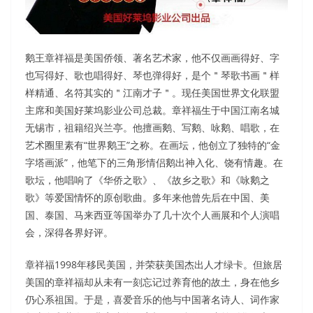
鹅王章祥福是美国侨领、著名艺术家，他不仅画画得好、字
也写得好、歌也唱得好、琴也弹得好，是个＂琴歌书画＂样
样精通、名符其实的＂江南才子＂。现任美国世界文化联盟
主席和美国好莱坞影业公司总裁。章祥福生于中国江南名城
无锡市，祖籍绍兴兰亭。他擅画鹅、写鹅、咏鹅、唱歌，在
艺术圈里素有“世界鹅王”之称。在画坛，他创立了独特的“金
字塔画派”，他笔下的三角形情侣鹅出神入化、饶有情趣。在
歌坛，他唱响了《华侨之歌》、《故乡之歌》和《咏鹅之
歌》等爱国情怀的原创歌曲。多年来他曾先后在中国、美
国、泰国、马来西亚等国举办了几十次个人画展和个人演唱
会，深得各界好评。
章祥福1998年移民美国，并荣获美国杰出人才绿卡。但旅居
美国的章祥福却从未有一刻忘记过养育他的故土，身在他乡
仍心系祖国。于是，喜爱音乐的他与中国著名诗人、词作家