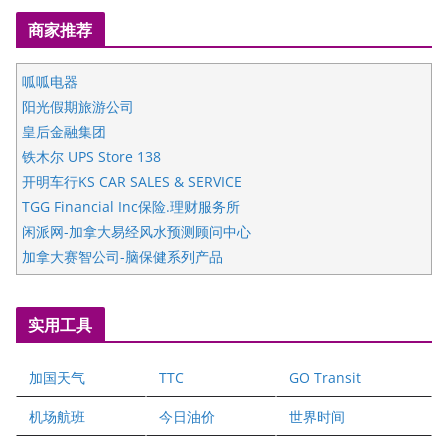
商家推荐
呱呱电器
阳光假期旅游公司
皇后金融集团
铁木尔 UPS Store 138
开明车行KS CAR SALES & SERVICE
TGG Financial Inc保险.理财服务所
闲派网-加拿大易经风水预测顾问中心
加拿大赛智公司-脑保健系列产品
五星国艺拍卖及评估公司
国际注册执业营养师公会
实用工具
爱德华连锁酒店万锦分店
爱德华连锁酒店万锦分店
加国天气
TTC
GO Transit
健健宝公司
二十一世纪美联地产公司
机场航班
今日油价
世界时间
全球趋势移民留学