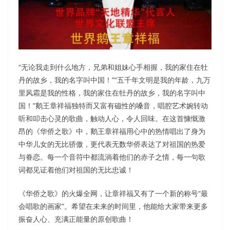
“无论我走到什么地方，兄弟和姐妹心手相握，我的家住在牡
丹的故乡，我的名字叫中国！”“五千年文明是我的年龄，九万
里风霜是我的性格，我的家住在牡丹的故乡，我的名字叫中
国！”鹅王章祥福独特而又富有磁性的嗓音，唱腔艺术婉转动
听和叩击心灵的歌曲，触动人心，令人回味。在这首慷慨激
昂的《华侨之歌》中，鹅王章祥福用心中的热情唱出了身为
中华儿女的无比骄傲，更代表无数华侨表达了对祖国的热爱
与眷恋。每一个音符中都流淌着他们的赤子之情，每一句歌
词都见证着他们对祖国的无比忠诚！
《华侨之歌》的火爆全网，让章祥福又有了一个新的称号“最
会唱歌的画家”。希望在未来的时间里，他能给大家带来更多
振奋人心、充满正能量的原创歌曲！