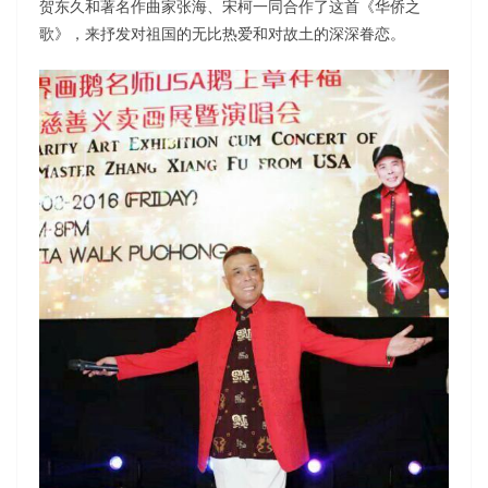
贺东久和著名作曲家张海、宋柯一同合作了这首《华侨之
歌》，来抒发对祖国的无比热爱和对故土的深深眷恋。