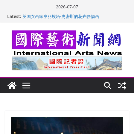
Skip
2026-07-07
to
“梵心”归处：一场展览 连着攀枝花的千里乡愁
Latest:
英国女画家亨丽埃塔·史密斯的花卉静物画
content
美国加州正式设立“李小龙日” 成首位获州级纪念日华裔
美国人
玛丽安娜·卡拉切娃的绘画：幽默和难以言喻的快乐
苏方 ：“字”得其乐