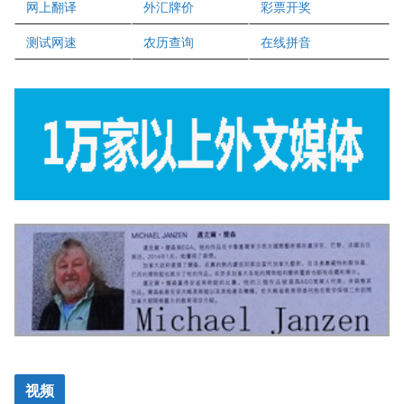
网上翻译
外汇牌价
彩票开奖
盛达资本
正点印艺设计
测试网速
农历查询
在线拼音
视频