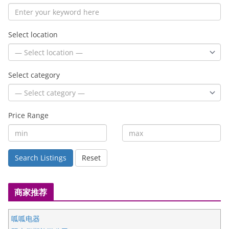
Select location
Select category
Price Range
Search Listings
Reset
商家推荐
呱呱电器