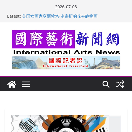
Skip
2026-07-08
to
“梵心”归处：一场展览 连着攀枝花的千里乡愁
Latest:
content
英国女画家亨丽埃塔·史密斯的花卉静物画
美国加州正式设立“李小龙日” 成首位获州级纪念日华裔
美国人
玛丽安娜·卡拉切娃的绘画：幽默和难以言喻的快乐
苏方 ：“字”得其乐