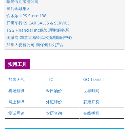
阳光假期旅游公司
皇后金融集团
铁木尔 UPS Store 138
开明车行KS CAR SALES & SERVICE
TGG Financial Inc保险.理财服务所
闲派网-加拿大易经风水预测顾问中心
加拿大赛智公司-脑保健系列产品
五星国艺拍卖及评估公司
国际注册执业营养师公会
实用工具
爱德华连锁酒店万锦分店
爱德华连锁酒店万锦分店
加国天气
TTC
GO Transit
健健宝公司
二十一世纪美联地产公司
机场航班
今日油价
世界时间
全球趋势移民留学
网上翻译
外汇牌价
彩票开奖
盛达资本
正点印艺设计
测试网速
农历查询
在线拼音