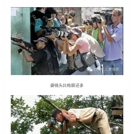
摄镜头比枪眼还多