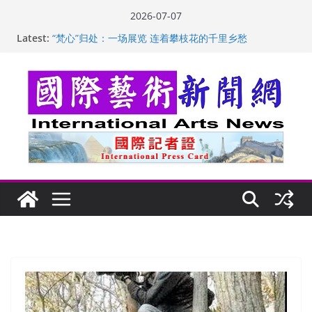
Skip
2026-07-07
to
苏方 ：“字”得其乐
Latest:
content
“梵心”归处：一场展览 连着攀枝花的千里乡愁
英国女画家亨丽埃塔·史密斯的花卉静物画
美国加州正式设立“李小龙日” 成首位获州级纪念日华裔
美国人
玛丽安娜·卡拉切娃的绘画：幽默和难以言喻的快乐