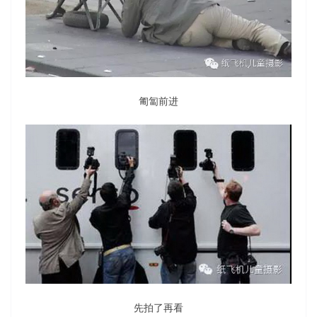
匍匐前进
先拍了再看