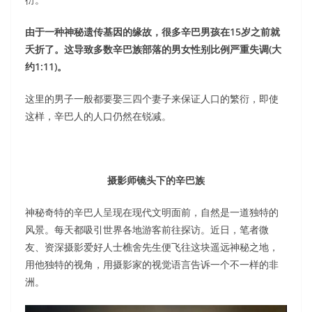
由于一种神秘
遗传基因
的缘故，很多辛巴男孩在
15
岁之前就
夭折了。这导致多数辛巴族部落的男女性别比例严重失调
(
大
约
1:11)
。
这里的男子一般都要娶三四个妻子来保证人口的繁衍，即使
这样，辛巴人的人口仍然在锐减。
摄影师镜头下的辛巴族
神秘奇特的辛巴人呈现在现代文明面前，自然是一道独特的
风景。每天都吸引世界各地游客前往探访。近日，笔者微
友、资深摄影爱好人士樵舍先生便飞往这块遥远神秘之地，
用他独特的视角，用摄影家的视觉语言告诉一个不一样的非
洲。