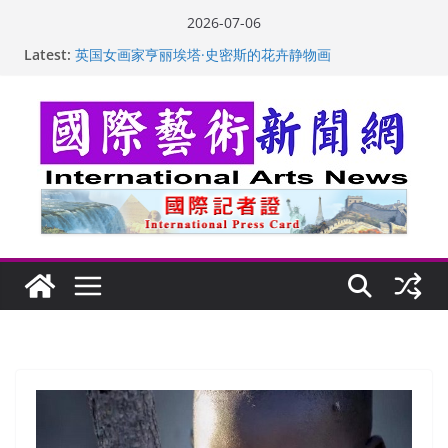
Skip
2026-07-06
to
Latest:
“梵心”归处：一场展览 连着攀枝花的千里乡愁
content
英国女画家亨丽埃塔·史密斯的花卉静物画
美国加州正式设立“李小龙日” 成首位获州级纪念日华裔
美国人
玛丽安娜·卡拉切娃的绘画：幽默和难以言喻的快乐
苏方 ：“字”得其乐