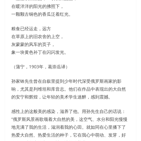
在暖洋洋的阳光的拂照下，
一颗颗古铜色的香瓜泛着红光。
粮食已经运走，远方
在草原上的旧农舍的上空，
灰蒙蒙的风车的页子，
象一块黄色补丁在闪闪发光。
（蒲宁，1903年，葛崇岳译）
孙家钵先生曾在自叙里提到少年时代深受俄罗斯画家的影
响，尤其是列维坦和库音志。他们在作品中表现出的大自然
的安宁和辉煌，让年轻的美术学生迷醉，感到震撼。
感性上的这般美的感染，滋养了他。用孙先生自己的话说：
“俄罗斯风景画歌颂着大自然的美，这空气、水分和阳光慢慢
地充满了我的生活，滋润着我的心田。就如同在心里播下了
热爱大自然、热爱生活的种子，它在我心中萌动、发芽，好