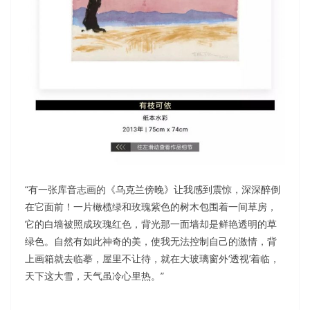
“有一张库音志画的《乌克兰傍晚》让我感到震惊，深深醉倒
在它面前！一片橄榄绿和玫瑰紫色的树木包围着一间草房，
它的白墙被照成玫瑰红色，背光那一面墙却是鲜艳透明的草
绿色。自然有如此神奇的美，使我无法控制自己的激情，背
上画箱就去临摹，屋里不让待，就在大玻璃窗外‘透视’着临，
天下这大雪，天气虽冷心里热。”