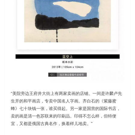
“美院旁边王府井大街上有两家卖画的店铺。一间是许麟卢先
生开的和平画店，专卖中国名人字画。齐白石的《紫藤蜜
蜂》七十块钱一张，谁买得起。另一家是国营的国际书店，
卖的画是清一色苏联来的印刷品。印得不怎么样，但特便
宜，又都是俄国古典名作，换着样儿地卖。”