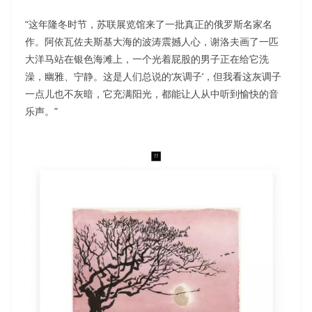
“这年隆冬时节，苏联展览馆来了一批真正的俄罗斯名家名
作。阿依瓦佐夫斯基大海的波涛震撼人心，谢洛夫画了一匹
大洋马站在银色海滩上，一个光着屁股的男子正在给它洗
澡，幽雅、宁静。这是人们总说的‘灰调子’，但我看这灰调子
一点儿也不灰暗，它充满阳光，都能让人从中听到愉快的音
乐声。”