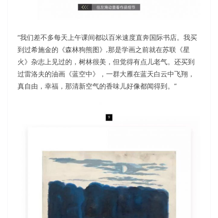
“我们差不多每天上午课间都以百米速度直奔国际书店。我买
到过希施金的《森林狗熊图》,那是学画之前就在苏联《星
火》杂志上见过的，树林很美，但觉得有点儿老气。还买到
过雷洛夫的油画《蓝空中》，一群大雁在蓝天白云中飞翔，
真自由，幸福，那清新空气的香味儿好像都闻得到。”