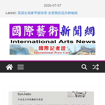
Skip
2026-07-07
to
Latest:
“梵心”归处：一场展览 连着攀枝花的千里乡愁
content
英国女画家亨丽埃塔·史密斯的花卉静物画
美国加州正式设立“李小龙日” 成首位获州级纪念日华裔
美国人
玛丽安娜·卡拉切娃的绘画：幽默和难以言喻的快乐
苏方 ：“字”得其乐