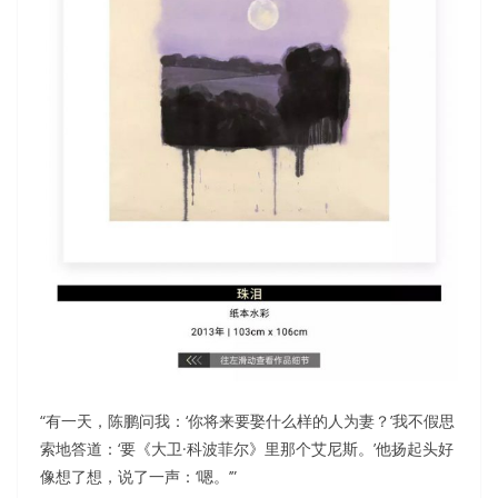
“有一天，陈鹏问我：‘你将来要娶什么样的人为妻？’我不假思
索地答道：‘要《大卫·科波菲尔》里那个艾尼斯。’他扬起头好
像想了想，说了一声：‘嗯。’”