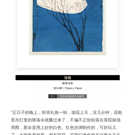
“正日子的晚上，听得礼炮一响，烟花上天，没几分钟，花炮
里吊灯笼的降落伞就飘过来了，不偏不正纷纷落在美院操场
周围，那伞是用上好的白色、红色丝绸制作的，可好玩儿
了。大家争着抢着，都有所获。可我们谁也抢不过黄永玉先