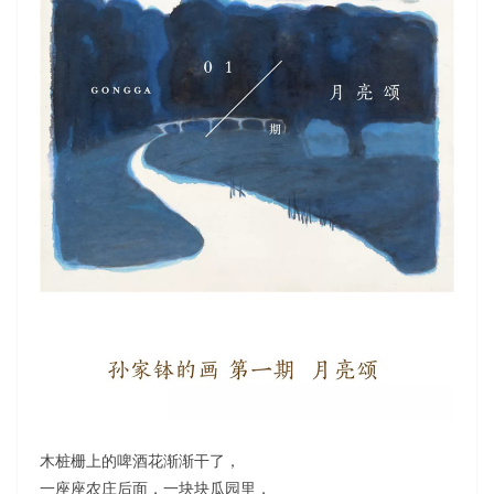
木桩栅上的啤酒花渐渐干了，
一座座农庄后面，一块块瓜园里，