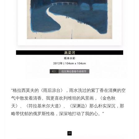
“格拉西莫夫的《雨后凉台》，雨水洗过的紫丁香在清爽的空
气中散发着清香。我更喜欢列维坦的风景画，《金色秋
天》、《符拉基米尔大道》、《深渊边》那么朴实深沉，那
略带忧郁的俄罗斯性格，深深地打动了我的心。”