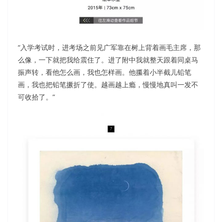
“入学考试时，进考场之前见广军靠在树上背着画毛主席，那
么像，一下就把我给震住了。进了附中我就整天跟着同桌马
振声转，看他怎么画，我也怎样画。他攥着小半截儿铅笔
画，我也把铅笔撅折了使。越画越上瘾，慢慢地真叫一发不
可收拾了。”