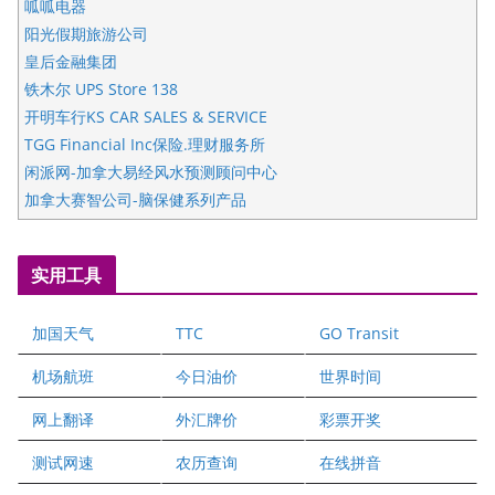
呱呱电器
阳光假期旅游公司
皇后金融集团
铁木尔 UPS Store 138
开明车行KS CAR SALES & SERVICE
TGG Financial Inc保险.理财服务所
闲派网-加拿大易经风水预测顾问中心
加拿大赛智公司-脑保健系列产品
五星国艺拍卖及评估公司
国际注册执业营养师公会
实用工具
爱德华连锁酒店万锦分店
爱德华连锁酒店万锦分店
加国天气
TTC
GO Transit
健健宝公司
二十一世纪美联地产公司
机场航班
今日油价
世界时间
全球趋势移民留学
网上翻译
外汇牌价
彩票开奖
盛达资本
正点印艺设计
测试网速
农历查询
在线拼音