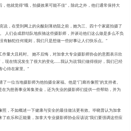
，他就觉得“哦，拍摄效果可能不佳”，除此之外，他们通常保持大
莱克说，在受到网上的尖酸刻薄劝阻之前，她为三、四十个家庭拍摄了
。 人们会成群结队地疾驰这些摄影师，并谈论他们这么做是多么不负
没有触犯任何规则，我们只是想做一些好事让人们快乐点。”
工作量大且耗时。 她不后悔，对加拿大专业摄影师协会的意图表示欣
了，现在情况发生了很大的变化……我认为说‘我们做得很好，我们已经
专心待在家里。”
p）聘请了一位当地摄影师为他拍摄全家福。他是“门廊肖像照”的支持者。
仅是在为慈善事业筹集资金，还为失业的摄影师们提供一些帮助，并为
像照，不如概述一下健康与安全的最佳做法更有效。毕晓普认为加拿
来了欢乐和正能量，加拿大专业摄影师协会应该说“我们要强调这些应