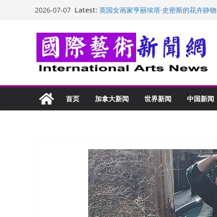
Skip
Latest:
英国女画家亨丽埃塔·史密斯的花卉静物
2026-07-07
to
美国加州正式设立“李小龙日” 成首位
玛丽安娜·卡拉切娃的绘画：幽默和难
content
苏方 ：“字”得其乐
“梵心”归处：一场展览 连着攀枝花的千
首页
加拿大新闻
世界新闻
中国新闻