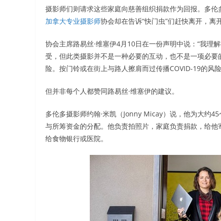
摄影师们则请求这些家庭向慈善组织捐款作为回报。多伦多
加拿大专业摄影师
协会却在告诉“快门虫”们赶快离开，离
协会主席路易丝·维塞伊4月10日在一份声明中说：“我理
受，但此类摄影并不是一种必要的互动，也不是一项必要
险。按门铃或在街上与路人擦肩而过传播COVID-19的风
但并非每个人都赞同路易丝·维塞伊的建议。
多伦多摄影师约翰·米凯（Jonny Micay）说，他为大
与所筹资金的分配。他负责拍照片，家庭负责捐款，给他
给食物银行或医院。