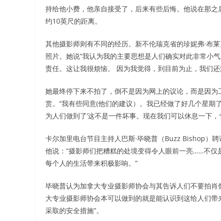
持给他小费，他亲自接受了，后来有些后悔。他说在那之后
约10英尺的距离。
其他摄影师则有不同的经历。新不伦瑞克省的珍妮弗·布
照片。她说“我认为我的主要思想是人们确实对此非常小气
责任。这让我很烦恼。 因为我觉得，到目前为止，我们还
她最终停下来不拍了，倒不是因为网上的议论，而是因为
赏。“我有些同意(他们的建议）。我已经做了好几个星期
为人们做到了’这不是一件坏事。现在我们可以休息一下，
卡尔加里电台节目主持人巴斯·毕晓普（Buzz Bisho
他说：“摄影师们把糟糕的处境变得令人眼前一亮……不
每个人的生活带来积极影响。”
毕晓普认为加拿大专业摄影师协会与其告诉人们不要拍肖
大专业摄影师协会本可以做到的就是能认识到这给人们带
采取的安全措施”。