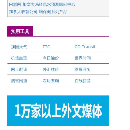
闲派网-加拿大易经风水预测顾问中心
加拿大赛智公司-脑保健系列产品
五星国艺拍卖及评估公司
国际注册执业营养师公会
实用工具
爱德华连锁酒店万锦分店
爱德华连锁酒店万锦分店
加国天气
TTC
GO Transit
健健宝公司
二十一世纪美联地产公司
机场航班
今日油价
世界时间
全球趋势移民留学
网上翻译
外汇牌价
彩票开奖
盛达资本
正点印艺设计
测试网速
农历查询
在线拼音