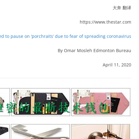
大奔 翻译
https://www.thestar.com
 to pause on ‘porchraits’ due to fear of spreading coronavirus
By Omar Mosleh Edmonton Bureau
April 11, 2020