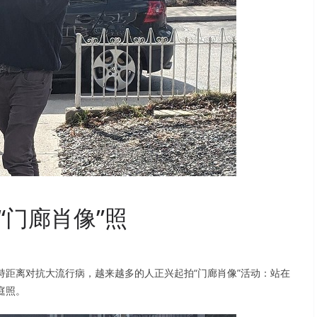
“门廊肖像”照
持距离对抗大流行病，越来越多的人正兴起拍“门廊肖像”活动：站在
庭照。