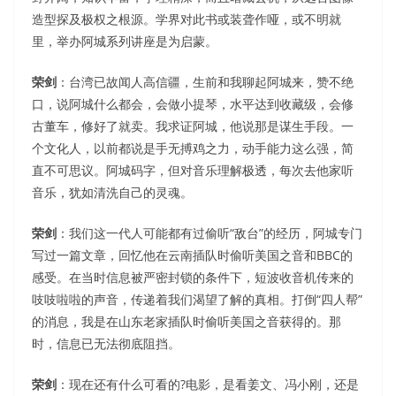
造型探及极权之根源。学界对此书或装聋作哑，或不明就
里，举办阿城系列讲座是为启蒙。
荣剑
：台湾已故闻人高信疆，生前和我聊起阿城来，赞不绝
口，说阿城什么都会，会做小提琴，水平达到收藏级，会修
古董车，修好了就卖。我求证阿城，他说那是谋生手段。一
个文化人，以前都说是手无搏鸡之力，动手能力这么强，简
直不可思议。阿城码字，但对音乐理解极透，每次去他家听
音乐，犹如清洗自己的灵魂。
荣剑
：我们这一代人可能都有过偷听“敌台”的经历，阿城专门
写过一篇文章，回忆他在云南插队时偷听美国之音和BBC的
感受。在当时信息被严密封锁的条件下，短波收音机传来的
吱吱啦啦的声音，传递着我们渴望了解的真相。打倒“四人帮”
的消息，我是在山东老家插队时偷听美国之音获得的。那
时，信息已无法彻底阻挡。
荣剑
：现在还有什么可看的?电影，是看姜文、冯小刚，还是