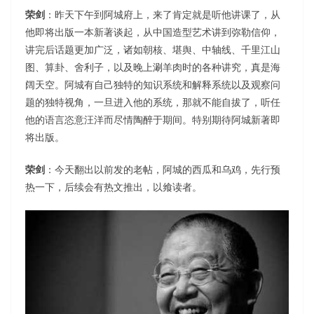
荣剑
：昨天下午到阿城府上，来了肯定就是听他讲课了，从
他即将出版一本新著谈起，从中国造型艺术讲到弥勒信仰，
讲完后话题更加广泛，诸如朝核、堪舆、中轴线、千里江山
图、算卦、舍利子，以及晚上涮羊肉时的各种讲究，真是海
阔天空。阿城有自己独特的知识系统和解释系统以及观察问
题的独特视角，一旦进入他的系统，那就不能自拔了，听任
他的语言恣意汪洋而尽情陶醉于期间。特别期待阿城新著即
将出版。
荣剑
：今天翻出以前发的老帖，阿城的西瓜和乌鸡，先行预
热一下，后续会有热文推出，以飨读者。