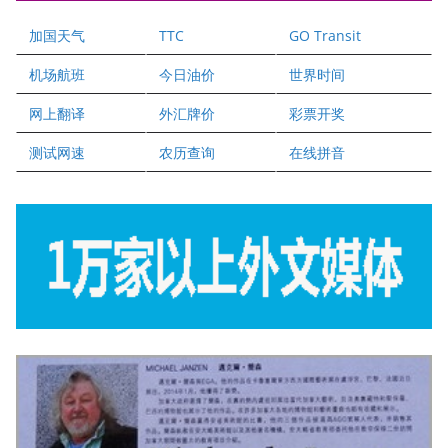
爱德华连锁酒店万锦分店
加国天气
TTC
GO Transit
健健宝公司
二十一世纪美联地产公司
机场航班
今日油价
世界时间
全球趋势移民留学
网上翻译
外汇牌价
彩票开奖
盛达资本
正点印艺设计
测试网速
农历查询
在线拼音