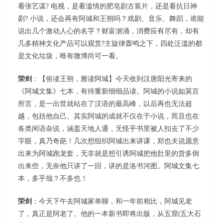
看张艺谋? 电视，是看滥情的肥皂剧古装片，还是看抗日神
剧? 小说，还会再有阿城和王朔吗？戏剧、音乐、舞蹈，谁能
说出几个激动人心的名字？财富汹涌，消费应有尽有，却有
几多精神文化产品可以观赏?主旋律轰鸣之下，四处泛滥的都
是文化垃圾，唯有微博尚可一看。
荣剑
：【俗读王朔，雅读阿城】今天收到汉唐阳光寄来的
《阿城文集》七本，有待重新细细品读。阿城的小说如莫言
所言，是一出世就站在了汉语的最高峰，以后再也无法超
越，包括他自己。其实阿城的成就不仅在于小说，而且也在
各类闲语杂说，涵盖天地人通，无怪乎书里被人扣去了不少
字眼，真乃奇葩！几次想组织阿城出来讲课，郑也夫说愿意
出来为阿城跑龙套，无非就是想引诱阿城把他肚里的货多倒
出来些，无奈他只讲了一回，讲的是洛书河图。阿城文集七
本，多乎哉？不多也！
荣剑
：今天下午去阿城家单聊，和一年前相比，阿城见老
了，真正是阿老了。他的一本新书即将出版，从五窟(五大石