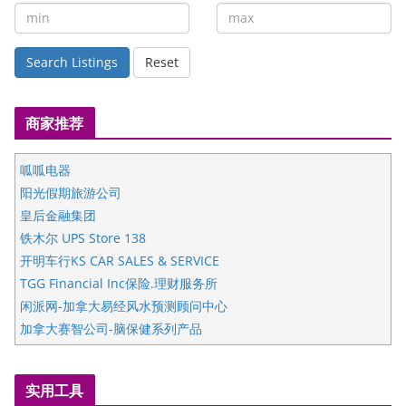
Search Listings
Reset
商家推荐
呱呱电器
阳光假期旅游公司
皇后金融集团
铁木尔 UPS Store 138
开明车行KS CAR SALES & SERVICE
TGG Financial Inc保险.理财服务所
闲派网-加拿大易经风水预测顾问中心
加拿大赛智公司-脑保健系列产品
五星国艺拍卖及评估公司
国际注册执业营养师公会
实用工具
爱德华连锁酒店万锦分店