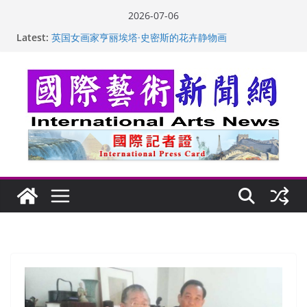
Skip
2026-07-06
to
“梵心”归处：一场展览 连着攀枝花的千里乡愁
Latest:
content
英国女画家亨丽埃塔·史密斯的花卉静物画
美国加州正式设立“李小龙日” 成首位获州级纪念日华裔
美国人
玛丽安娜·卡拉切娃的绘画：幽默和难以言喻的快乐
苏方 ：“字”得其乐