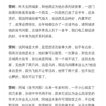
荣剑
：昨天去阿城家，和他商议为他办系列讲座事，一进门
就看到角落里放着一个西瓜，一问居然已放了近半年，还未
溃烂。我说阿城你家气场大，他说西瓜品种好，内囊早烂
了，皮厚还撑得住。去年锦都仅办了一次读书会，请阿城讲
他的洛书河图，京城学界高人到了一多半，我们电工都说讲
的好。今年将为他开系列讲座。
荣剑
：说阿城是大师，是思想语言叙事大师，似乎有点俗，
我有次说他是名士，他好像可以接受。一次聚会，郑也夫说
京城两大侃爷，首位就是阿城，另一个就不说了。这回去他
家，见他养了两只鸡，说是乌鸡，我说乌鸡哪来这么大?他说
来自贵州，因为飞机不让带活鸡，他带了两个蛋，也不知怎
么孵的，现在可以下蛋了。
荣剑
：阿城《洛书河图》出来一年多时间，一不小心就卖了
四万多册，乐得中华书局不轻，原来它还以为这么高深坚的
学术大作会无人问津。阿城这本著作可谓惊世之作，不仅视
野开阔，知识丰富，学理精深，而且暗藏玄机，从远古图像