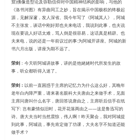
窟)佛像造型论及弥勒信仰对中国精神结构的影响，与他的
《洛书河图》有异曲同工之妙，旨在揭示中国极权的终极起
源，见解深邃，发人深省。我今年写了《阿城其人》，阿城
不主张发，谈话中刚好郑也夫来电话，我说到此事，也夫说
现在要说人好话太难，骂人倒是很容易，这话真是精辟。也
夫来电，说的还是一年前议过的事:为阿城开讲座。阿城的新
书六月出版，讲座为期不远了。
荣剑
：今天听阿城讲故事，讲的是他姥姥时代所发生的故
事，听众都听得入迷了。
荣剑：
以前一直困惑于主席的记忆力为什么这么好，其晚年
老年白内障严重，请来著名眼科大夫唐由之来做手术，见面
主席问唐叫什么名字，唐回答说唐由之，主席听后信手在纸
写下: 岂有豪情似旧时，花开花落两由之——这是鲁迅写的
诗。唐大夫当时当然震惊，伟人啊！昨天聚会，我对阿城提
到此事，阿城说，事先肯定做了功课，大夫名字不知道还能
做手术？