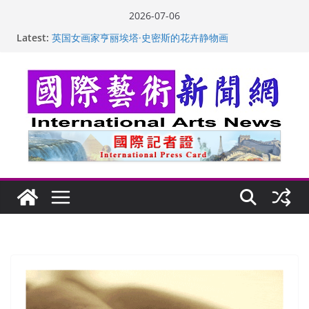
Skip
2026-07-06
to
Latest:
“梵心”归处：一场展览 连着攀枝花的千里乡愁
content
英国女画家亨丽埃塔·史密斯的花卉静物画
美国加州正式设立“李小龙日” 成首位获州级纪念日华裔
美国人
玛丽安娜·卡拉切娃的绘画：幽默和难以言喻的快乐
苏方 ：“字”得其乐