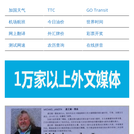
爱德华连锁酒店万锦分店
加国天气
TTC
GO Transit
健健宝公司
二十一世纪美联地产公司
机场航班
今日油价
世界时间
全球趋势移民留学
网上翻译
外汇牌价
彩票开奖
盛达资本
正点印艺设计
测试网速
农历查询
在线拼音