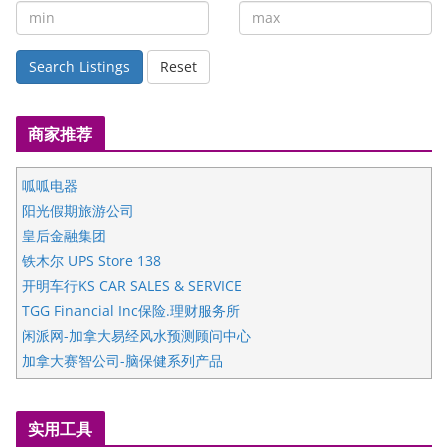
Search Listings
Reset
商家推荐
呱呱电器
阳光假期旅游公司
皇后金融集团
铁木尔 UPS Store 138
开明车行KS CAR SALES & SERVICE
TGG Financial Inc保险.理财服务所
闲派网-加拿大易经风水预测顾问中心
加拿大赛智公司-脑保健系列产品
五星国艺拍卖及评估公司
国际注册执业营养师公会
实用工具
爱德华连锁酒店万锦分店