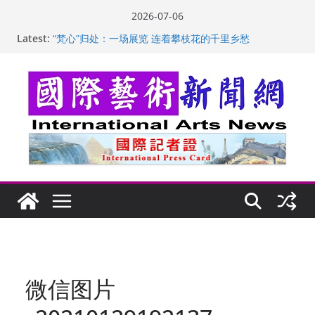
Skip
2026-07-06
to
Latest:
“梵心”归处：一场展览 连着攀枝花的千里乡愁
content
英国女画家亨丽埃塔·史密斯的花卉静物画
美国加州正式设立“李小龙日” 成首位获州级纪念日华裔
美国人
玛丽安娜·卡拉切娃的绘画：幽默和难以言喻的快乐
苏方 ：“字”得其乐
微信图片