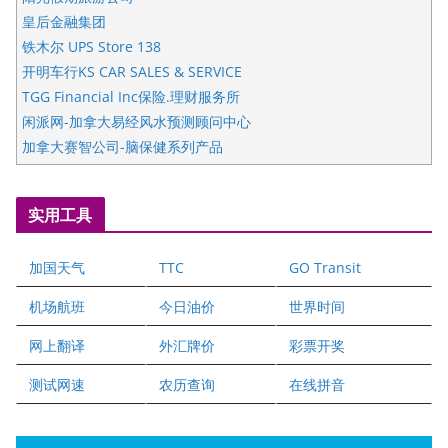
皇后金融集团
铁木尔 UPS Store 138
开明车行KS CAR SALES & SERVICE
TGG Financial Inc保险.理财服务所
闲派网-加拿大易经风水预测顾问中心
加拿大赛智公司-脑保健系列产品
五星国艺拍卖及评估公司
国际注册执业营养师公会
实用工具
爱德华连锁酒店万锦分店
爱德华连锁酒店万锦分店
加国天气
TTC
GO Transit
健健宝公司
二十一世纪美联地产公司
机场航班
今日油价
世界时间
全球趋势移民留学
网上翻译
外汇牌价
彩票开奖
盛达资本
正点印艺设计
测试网速
农历查询
在线拼音