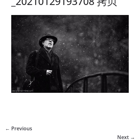
_20210129193708 拷贝
← Previous
Next →