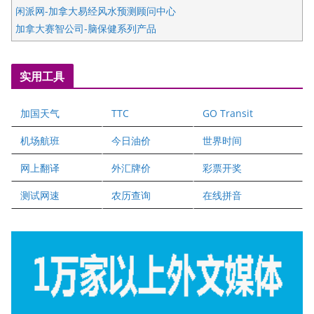
闲派网-加拿大易经风水预测顾问中心
加拿大赛智公司-脑保健系列产品
五星国艺拍卖及评估公司
国际注册执业营养师公会
实用工具
爱德华连锁酒店万锦分店
爱德华连锁酒店万锦分店
加国天气
TTC
GO Transit
健健宝公司
二十一世纪美联地产公司
机场航班
今日油价
世界时间
全球趋势移民留学
网上翻译
外汇牌价
彩票开奖
盛达资本
正点印艺设计
测试网速
农历查询
在线拼音