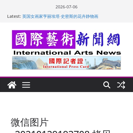
Skip
2026-07-06
to
Latest:
英国女画家亨丽埃塔·史密斯的花卉静物画
content
美国加州正式设立“李小龙日” 成首位获州级纪念日华裔
美国人
玛丽安娜·卡拉切娃的绘画：幽默和难以言喻的快乐
苏方 ：“字”得其乐
“梵心”归处：一场展览 连着攀枝花的千里乡愁
微信图片