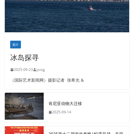
图片
冰岛探寻
2025-09-23
jzzxg
（国际艺术新闻网）摄影记者 张希光 &
肯尼亚动物大迁移
2025-09-14
2025第十二届海外春晚|蛇序呈祥，共迎