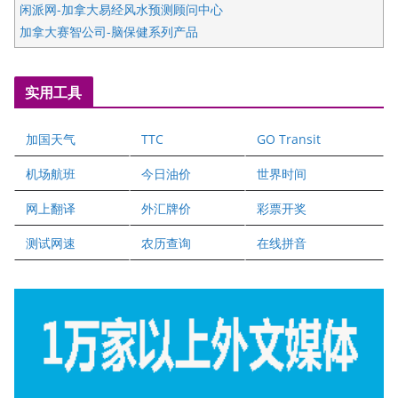
闲派网-加拿大易经风水预测顾问中心
加拿大赛智公司-脑保健系列产品
五星国艺拍卖及评估公司
国际注册执业营养师公会
实用工具
爱德华连锁酒店万锦分店
爱德华连锁酒店万锦分店
加国天气
TTC
GO Transit
健健宝公司
二十一世纪美联地产公司
机场航班
今日油价
世界时间
全球趋势移民留学
网上翻译
外汇牌价
彩票开奖
盛达资本
正点印艺设计
测试网速
农历查询
在线拼音