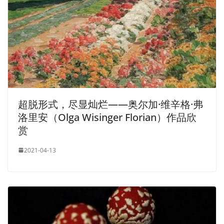
超脱形式，尽显灿烂——奥尔加·维辛格·弗
洛里安（Olga Wisinger Florian）作品欣
赏
2021-04-13