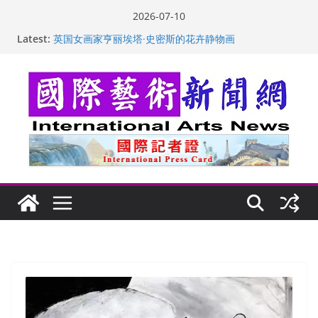
Skip
2026-07-10
to
Latest:
“梵心”归处：一场展览 连着攀枝花的千里乡愁
content
英国女画家亨丽埃塔·史密斯的花卉静物画
美国加州正式设立“李小龙日” 成首位获州级纪念日华裔
美国人
玛丽安娜·卡拉切娃的绘画：幽默和难以言喻的快乐
苏方 ：“字”得其乐