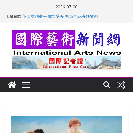
Skip
2026-07-06
to
Latest:
“梵心”归处：一场展览 连着攀枝花的千里乡愁
content
英国女画家亨丽埃塔·史密斯的花卉静物画
美国加州正式设立“李小龙日” 成首位获州级纪念日华裔
美国人
玛丽安娜·卡拉切娃的绘画：幽默和难以言喻的快乐
苏方 ：“字”得其乐