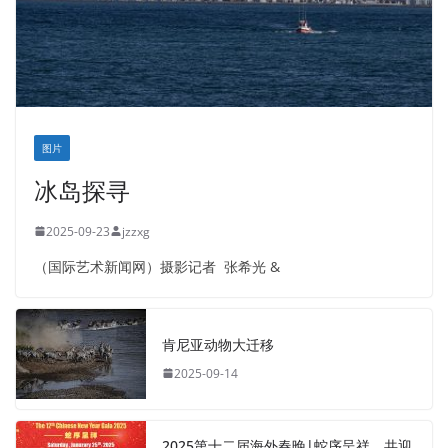
图片
冰岛探寻
2025-09-23
jzzxg
（国际艺术新闻网）摄影记者 张希光 &
肯尼亚动物大迁移
2025-09-14
2025第十二届海外春晚|蛇序呈祥，共迎