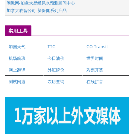
闲派网-加拿大易经风水预测顾问中心
加拿大赛智公司-脑保健系列产品
五星国艺拍卖及评估公司
国际注册执业营养师公会
实用工具
爱德华连锁酒店万锦分店
爱德华连锁酒店万锦分店
加国天气
TTC
GO Transit
健健宝公司
二十一世纪美联地产公司
机场航班
今日油价
世界时间
全球趋势移民留学
网上翻译
外汇牌价
彩票开奖
盛达资本
正点印艺设计
测试网速
农历查询
在线拼音