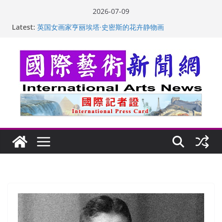
Skip
2026-07-09
to
Latest:
“梵心”归处：一场展览 连着攀枝花的千里乡愁
content
英国女画家亨丽埃塔·史密斯的花卉静物画
美国加州正式设立“李小龙日” 成首位获州级纪念日华裔
美国人
玛丽安娜·卡拉切娃的绘画：幽默和难以言喻的快乐
苏方 ：“字”得其乐