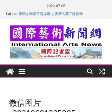
Skip
2026-07-06
to
Latest:
英国女画家亨丽埃塔·史密斯的花卉静物画
content
美国加州正式设立“李小龙日” 成首位获州级纪念日华裔
美国人
玛丽安娜·卡拉切娃的绘画：幽默和难以言喻的快乐
苏方 ：“字”得其乐
“梵心”归处：一场展览 连着攀枝花的千里乡愁
微信图片