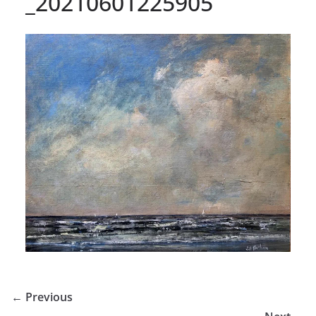
_20210601225905
← Previous