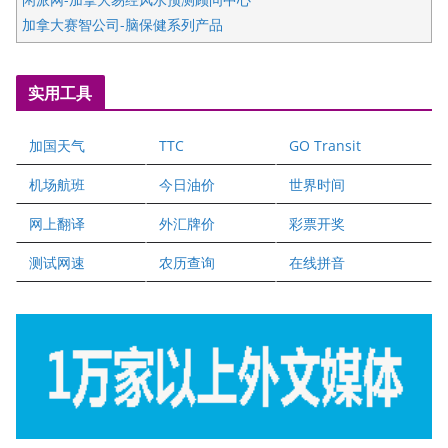
加拿大赛智公司-脑保健系列产品
五星国艺拍卖及评估公司
国际注册执业营养师公会
实用工具
爱德华连锁酒店万锦分店
爱德华连锁酒店万锦分店
加国天气
TTC
GO Transit
健健宝公司
二十一世纪美联地产公司
机场航班
今日油价
世界时间
全球趋势移民留学
网上翻译
外汇牌价
彩票开奖
盛达资本
正点印艺设计
测试网速
农历查询
在线拼音