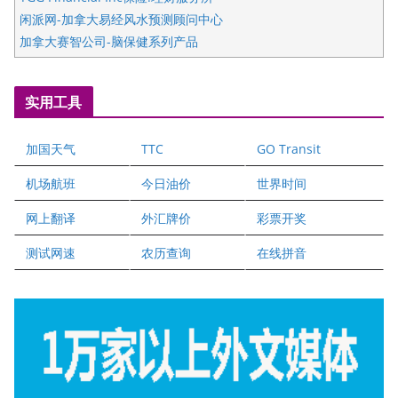
闲派网-加拿大易经风水预测顾问中心
加拿大赛智公司-脑保健系列产品
五星国艺拍卖及评估公司
国际注册执业营养师公会
实用工具
爱德华连锁酒店万锦分店
爱德华连锁酒店万锦分店
加国天气
TTC
GO Transit
健健宝公司
二十一世纪美联地产公司
机场航班
今日油价
世界时间
全球趋势移民留学
网上翻译
外汇牌价
彩票开奖
盛达资本
正点印艺设计
测试网速
农历查询
在线拼音