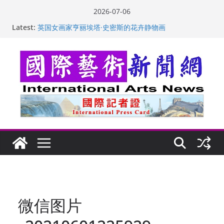
Skip
2026-07-06
to
“梵心”归处：一场展览 连着攀枝花的千里乡愁
Latest:
content
英国女画家亨丽埃塔·史密斯的花卉静物画
美国加州正式设立“李小龙日” 成首位获州级纪念日华裔
美国人
玛丽安娜·卡拉切娃的绘画：幽默和难以言喻的快乐
苏方 ：“字”得其乐
微信图片