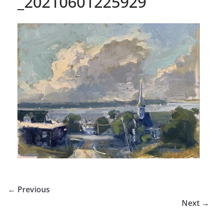
_20210601225929
← Previous
Next →