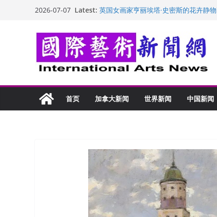
Skip
Latest:
英国女画家亨丽埃塔·史密斯的花卉静物
2026-07-07
to
美国加州正式设立“李小龙日” 成首位
玛丽安娜·卡拉切娃的绘画：幽默和难
content
苏方 ：“字”得其乐
“梵心”归处：一场展览 连着攀枝花的千
首页
加拿大新闻
世界新闻
中国新闻