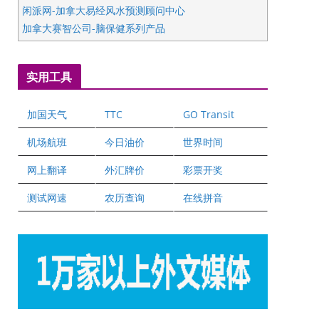
闲派网-加拿大易经风水预测顾问中心
加拿大赛智公司-脑保健系列产品
五星国艺拍卖及评估公司
国际注册执业营养师公会
实用工具
爱德华连锁酒店万锦分店
爱德华连锁酒店万锦分店
加国天气
TTC
GO Transit
健健宝公司
二十一世纪美联地产公司
机场航班
今日油价
世界时间
全球趋势移民留学
网上翻译
外汇牌价
彩票开奖
盛达资本
正点印艺设计
测试网速
农历查询
在线拼音