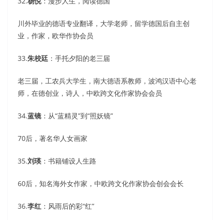
32.
杨悦
：漫步人生，阅读德国
川外毕业的德语专业翻译，大学老师，留学德国后自主创
业，作家，欧华作协会员
33.
朱校廷
：手托夕阳的老三届
老三届，工农兵大学生，南大德语系教师，波鸿汉语中心老
师，在德创业，诗人，中欧跨文化作家协会会员
34.
蓝镜
：从“蓝精灵”到“照妖镜”
70后，著名华人女画家
35.
刘瑛
：书籍铺设人生路
60后，知名海外女作家，中欧跨文化作家协会创会会长
36.
李红
：风雨后的彩“红”