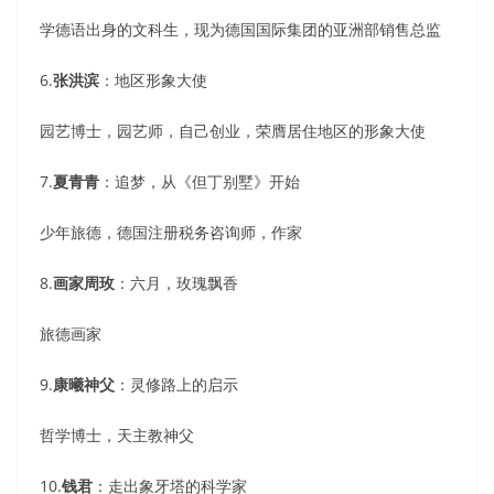
学德语出身的文科生，现为德国国际集团的亚洲部销售总监
6.
张洪滨
：地区形象大使
园艺博士，园艺师，自己创业，荣膺居住地区的形象大使
7.
夏青青
：追梦，从《但丁别墅》开始
少年旅德，德国注册税务咨询师，作家
8.
画家周玫
：六月，玫瑰飘香
旅德画家
9.
康曦神父
：灵修路上的启示
哲学博士，天主教神父
10.
钱君
：走出象牙塔的科学家