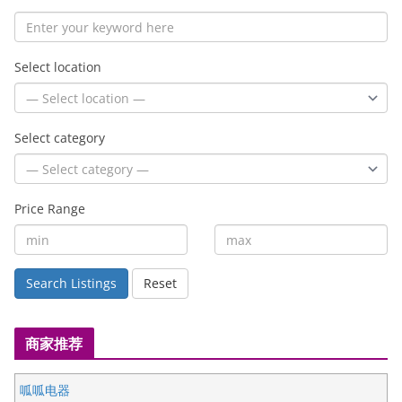
Select location
Select category
Price Range
Search Listings
Reset
商家推荐
呱呱电器