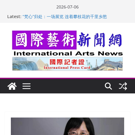
Skip
2026-07-06
to
Latest:
“梵心”归处：一场展览 连着攀枝花的千里乡愁
content
英国女画家亨丽埃塔·史密斯的花卉静物画
美国加州正式设立“李小龙日” 成首位获州级纪念日华裔
美国人
玛丽安娜·卡拉切娃的绘画：幽默和难以言喻的快乐
苏方 ：“字”得其乐