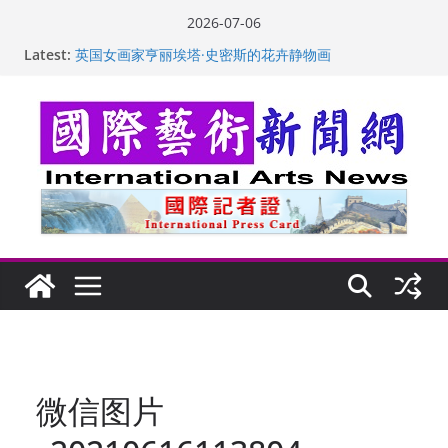
Skip
2026-07-06
to
Latest:
英国女画家亨丽埃塔·史密斯的花卉静物画
content
美国加州正式设立“李小龙日” 成首位获州级纪念日华裔
美国人
玛丽安娜·卡拉切娃的绘画：幽默和难以言喻的快乐
苏方 ：“字”得其乐
“梵心”归处：一场展览 连着攀枝花的千里乡愁
微信图片