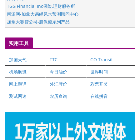
TGG Financial Inc保险.理财服务所
闲派网-加拿大易经风水预测顾问中心
加拿大赛智公司-脑保健系列产品
五星国艺拍卖及评估公司
国际注册执业营养师公会
实用工具
爱德华连锁酒店万锦分店
爱德华连锁酒店万锦分店
加国天气
TTC
GO Transit
健健宝公司
二十一世纪美联地产公司
机场航班
今日油价
世界时间
全球趋势移民留学
网上翻译
外汇牌价
彩票开奖
盛达资本
正点印艺设计
测试网速
农历查询
在线拼音