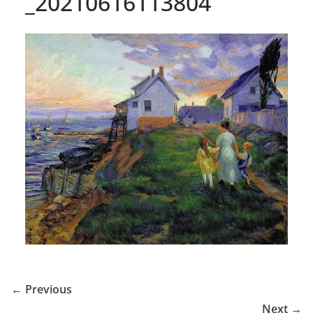
_20210616113804
← Previous
Next →