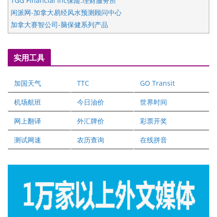
TGG Financial Inc保险.理财服务所
闲派网-加拿大易经风水预测顾问中心
加拿大赛智公司-脑保健系列产品
五星国艺拍卖及评估公司
国际注册执业营养师公会
实用工具
爱德华连锁酒店万锦分店
爱德华连锁酒店万锦分店
加国天气
TTC
GO Transit
健健宝公司
二十一世纪美联地产公司
机场航班
今日油价
世界时间
全球趋势移民留学
网上翻译
外汇牌价
彩票开奖
盛达资本
正点印艺设计
测试网速
农历查询
在线拼音