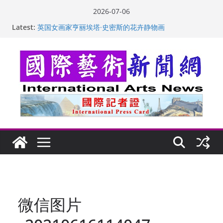
Skip
2026-07-06
to
Latest:
英国女画家亨丽埃塔·史密斯的花卉静物画
content
美国加州正式设立“李小龙日” 成首位获州级纪念日华裔
美国人
玛丽安娜·卡拉切娃的绘画：幽默和难以言喻的快乐
苏方 ：“字”得其乐
“梵心”归处：一场展览 连着攀枝花的千里乡愁
微信图片