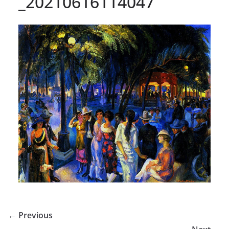
_20210616114047
← Previous