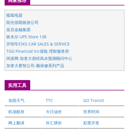
商家推荐
呱呱电器
阳光假期旅游公司
皇后金融集团
铁木尔 UPS Store 138
开明车行KS CAR SALES & SERVICE
TGG Financial Inc保险.理财服务所
闲派网-加拿大易经风水预测顾问中心
加拿大赛智公司-脑保健系列产品
五星国艺拍卖及评估公司
国际注册执业营养师公会
实用工具
爱德华连锁酒店万锦分店
爱德华连锁酒店万锦分店
加国天气
TTC
GO Transit
健健宝公司
二十一世纪美联地产公司
机场航班
今日油价
世界时间
全球趋势移民留学
网上翻译
外汇牌价
彩票开奖
盛达资本