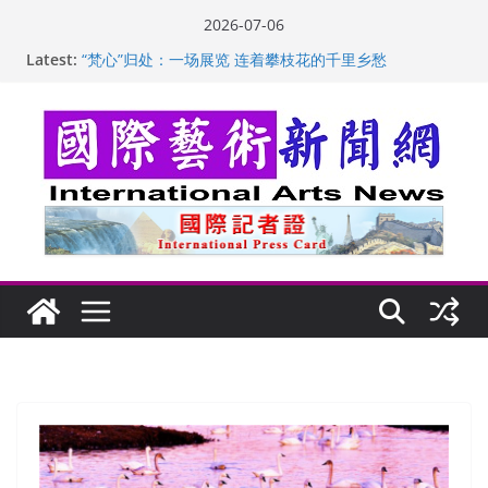
Skip
2026-07-06
to
苏方 ：“字”得其乐
Latest:
“梵心”归处：一场展览 连着攀枝花的千里乡愁
content
英国女画家亨丽埃塔·史密斯的花卉静物画
美国加州正式设立“李小龙日” 成首位获州级纪念日华裔
美国人
玛丽安娜·卡拉切娃的绘画：幽默和难以言喻的快乐