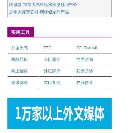
闲派网-加拿大易经风水预测顾问中心
加拿大赛智公司-脑保健系列产品
五星国艺拍卖及评估公司
国际注册执业营养师公会
实用工具
爱德华连锁酒店万锦分店
爱德华连锁酒店万锦分店
加国天气
TTC
GO Transit
健健宝公司
二十一世纪美联地产公司
机场航班
今日油价
世界时间
全球趋势移民留学
网上翻译
外汇牌价
彩票开奖
盛达资本
正点印艺设计
测试网速
农历查询
在线拼音