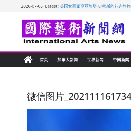
Skip
Latest:
英国女画家亨丽埃塔·史密斯的花卉静物
2026-07-06
to
美国加州正式设立“李小龙日” 成首位
玛丽安娜·卡拉切娃的绘画：幽默和难
content
苏方 ：“字”得其乐
“梵心”归处：一场展览 连着攀枝花的千
首页
加拿大新闻
世界新闻
中国新闻
微信图片_202111161734