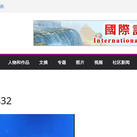
画
获州级纪念日华裔美国人
以言喻的快乐
里乡愁
人物和作品
文摘
专题
图片
视频
社区新闻
32