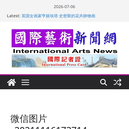
Skip
2026-07-06
to
Latest:
英国女画家亨丽埃塔·史密斯的花卉静物画
content
美国加州正式设立“李小龙日” 成首位获州级纪念日华裔
美国人
玛丽安娜·卡拉切娃的绘画：幽默和难以言喻的快乐
苏方 ：“字”得其乐
“梵心”归处：一场展览 连着攀枝花的千里乡愁
微信图片