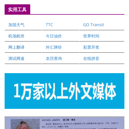
国际注册执业营养师公会
实用工具
爱德华连锁酒店万锦分店
爱德华连锁酒店万锦分店
加国天气
TTC
GO Transit
健健宝公司
二十一世纪美联地产公司
机场航班
今日油价
世界时间
全球趋势移民留学
网上翻译
外汇牌价
彩票开奖
盛达资本
正点印艺设计
测试网速
农历查询
在线拼音