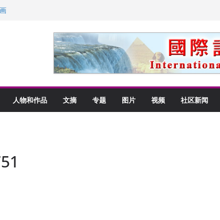
画
获州级纪念日华裔美国人
以言喻的快乐
里乡愁
人物和作品
文摘
专题
图片
视频
社区新闻
51