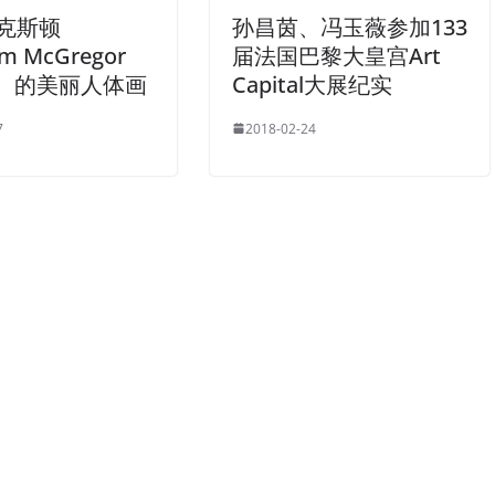
帕克斯顿
孙昌茵、冯玉薇参加133
am McGregor
届法国巴黎大皇宫Art
on）的美丽人体画
Capital大展纪实
7
2018-02-24