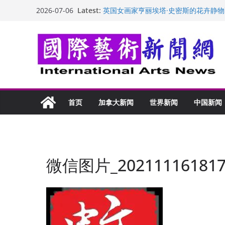
Skip
Latest:
英国女画家亨丽埃塔·史密斯的花卉静物
2026-07-06
to
美国加州正式设立“李小龙日” 成首位
玛丽安娜·卡拉切娃的绘画：幽默和难
content
苏方 ：“字”得其乐
“梵心”归处：一场展览 连着攀枝花的千
首页
加拿大新闻
世界新闻
中国新闻
微信图片_202111161817