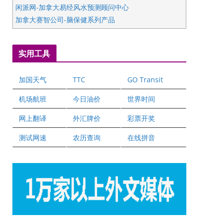
闲派网-加拿大易经风水预测顾问中心
加拿大赛智公司-脑保健系列产品
五星国艺拍卖及评估公司
国际注册执业营养师公会
实用工具
爱德华连锁酒店万锦分店
爱德华连锁酒店万锦分店
加国天气
TTC
GO Transit
健健宝公司
二十一世纪美联地产公司
机场航班
今日油价
世界时间
全球趋势移民留学
网上翻译
外汇牌价
彩票开奖
盛达资本
正点印艺设计
测试网速
农历查询
在线拼音