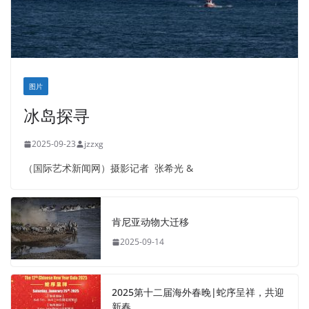
图片
冰岛探寻
2025-09-23
jzzxg
（国际艺术新闻网）摄影记者 张希光 &
肯尼亚动物大迁移
2025-09-14
2025第十二届海外春晚|蛇序呈祥，共迎
新春