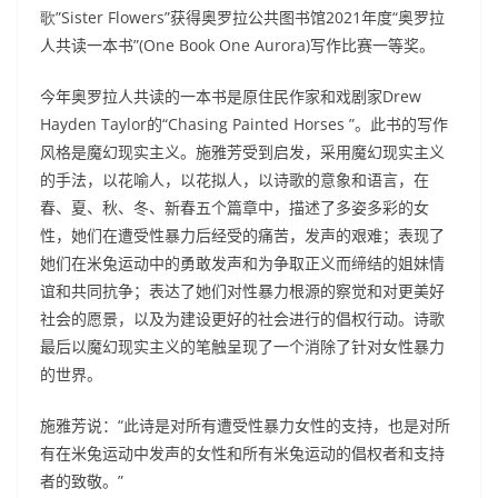
歌”Sister Flowers”
获得奥罗拉公共图书馆
2021
年度
“
奥罗拉
人共读一本书
”(One Book One Aurora)
写作比赛一等奖。
今年奥罗拉人共读的一本书是原住民作家和戏剧家
Drew
Hayden Taylor
的
“Chasing Painted Horses ”
。此书的写作
风格是魔幻现实主义。施雅芳受到启发，采用魔幻现实主义
的手法，以花喻人，以花拟人，以诗歌的意象和语言，在
春、夏、秋、冬、新春五个篇章中，描述了多姿多彩的女
性，她们在遭受性暴力后经受的痛苦，发声的艰难；表现了
她们在米兔运动中的勇敢发声和为争取正义而缔结的姐妹情
谊和共同抗争；表达了她们对性暴力根源的察觉和对更美好
社会的愿景，以及为建设更好的社会进行的倡权行动。诗歌
最后以魔幻现实主义的笔触呈现了一个消除了针对女性暴力
的世界。
施雅芳说：
“
此诗是对所有遭受性暴力女性的支持，也是对所
有在米兔运动中发声的女性和所有米兔运动的倡权者和支持
者的致敬。
”