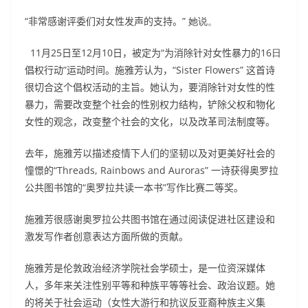
“
非常感谢评委们对女性发声的支持。
” 她说。
11
月
25
日至
12
月
10
日，被定为
“
为消除针对女性暴力的
16日
倡权行动
”
运动时间。施雅芳认为，
“Sister Flowers”
这首诗
很切合这个倡权活动的主旨。她认为，要消除针对女性的性
暴力，需要改变整个社会的性别权力结构，铲除父权和物化
女性的观念，改变整个社会的文化，以及改革司法制度等。
去年，施雅芳以描述疫情下人们的坚韧以及对更美好社会的
憧憬的
“Threads, Rainbows and Auroras”
一诗获得奥罗拉
公共图书馆的
“
奥罗拉共读一本书
”
写作比赛二等奖。
施雅芳很感谢奥罗拉公共图书馆在通过阅读促进社区建设和
激发写作者创意表达方面所做的贡献。
施雅芳是伦敦政治经济学院社会学硕士，是一位资深媒体
人，多年来关注性别平等和种族平等等社会、政治议题。她
的将关于社会运动（女性大游行和抗议反亚裔种族主义集