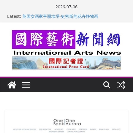
Skip
2026-07-06
“梵心”归处：一场展览 连着攀枝花的千里乡愁
to
Latest:
英国女画家亨丽埃塔·史密斯的花卉静物画
content
美国加州正式设立“李小龙日” 成首位获州级纪念日华裔
美国人
玛丽安娜·卡拉切娃的绘画：幽默和难以言喻的快乐
苏方 ：“字”得其乐