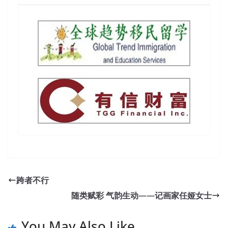
跨者不行
随类赋彩 气韵生动——记画家任娅女士
You May Also Like