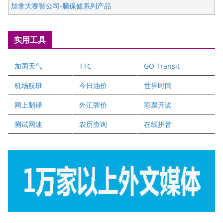
加拿大赛智公司-脑保健系列产品
五星国艺拍卖及评估公司
国际注册执业营养师公会
实用工具
爱德华连锁酒店万锦分店
爱德华连锁酒店万锦分店
加国天气
TTC
GO Transit
健健宝公司
二十一世纪美联地产公司
机场航班
今日油价
世界时间
全球趋势移民留学
网上翻译
外汇牌价
彩票开奖
盛达资本
正点印艺设计
测试网速
农历查询
在线拼音