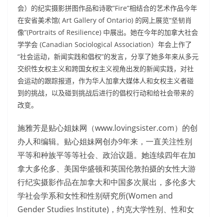
会）的纪实摄影拼图作品和诗歌
”Fire”
相结合的艺术作品今年
在安省美术馆( Art Gallery of Ontario) 的网上展览
“坚韧
肖
像
”(Portraits of Resilience)
中展出。她在今年的加拿大社会
学学会 (Canadian Sociological Association）年会上作了
“
社会运动，新闻实践和倡权
”
的发言，分享了她多年来从多元
交织性女权主义和跨国女权主义视角出发的新闻实践，对社
会运动的跟踪报道，作为华人加拿大媒体人和女权主义者碰
到的挑战，以及碰到挑战后进行的倡权行动和给社会带来的
改变。
施雅芳是贴心姐妹网（www.lovingsister.com）的创
办人和编辑。贴心姐妹网创办9年来，一直关注性别
平等和种族平等等社会、政治议题。她连续四年在加
拿大多伦多、美国华盛顿和英国伦敦拍摄的女性大游
行纪实摄影作品在加拿大和中国多次展出，多伦多大
学社会学系和女性和性别研究所(Women and
Gender Studies Institute)，约克大学性别、性和女