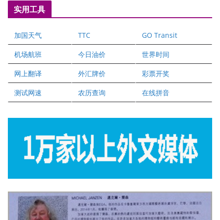
国际注册执业营养师公会
实用工具
爱德华连锁酒店万锦分店
爱德华连锁酒店万锦分店
加国天气
TTC
GO Transit
健健宝公司
二十一世纪美联地产公司
机场航班
今日油价
世界时间
全球趋势移民留学
网上翻译
外汇牌价
彩票开奖
盛达资本
正点印艺设计
测试网速
农历查询
在线拼音