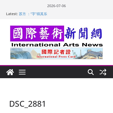
Skip
2026-07-06
to
Latest:
苏方 ：“字”得其乐
content
“梵心”归处：一场展览 连着攀枝花的千里乡愁
英国女画家亨丽埃塔·史密斯的花卉静物画
美国加州正式设立“李小龙日” 成首位获州级纪念日华裔
美国人
玛丽安娜·卡拉切娃的绘画：幽默和难以言喻的快乐
DSC_2881