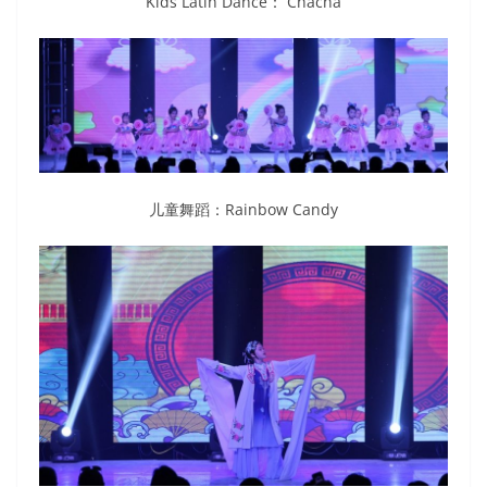
Kids Latin Dance： Chacha
儿童舞蹈：Rainbow Candy