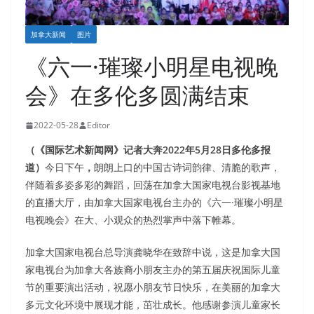
加拿大新闻
图片
《六一·璀璨小明星电视晚
会》在多伦多圆满结束
2022-05-28
Editor
（《国际艺术新闻网》记者大奔2022年5月28日多伦多报
道）
今日下午
，
朗朗上口的中国古诗词韵律、清脆的歌声，
伴随着多姿多彩的舞蹈，回荡在加拿大国家电视台影视基地
的直播大厅，由加拿大国家电视台主办的《六一·璀璨小明星
电视晚会》在大、小观众的热烈掌声中落下帷幕。
加拿大国家电视台总导演龚晓华在致辞中说，这是加拿大国
家电视台为加拿大各族裔小朋友主办的第五届庆祝国际儿童
节的重要演出活动，祝愿小朋友节日快乐，在美丽的加拿大
多元文化环境中展现才能，茁壮成长。他感谢参演儿童家长