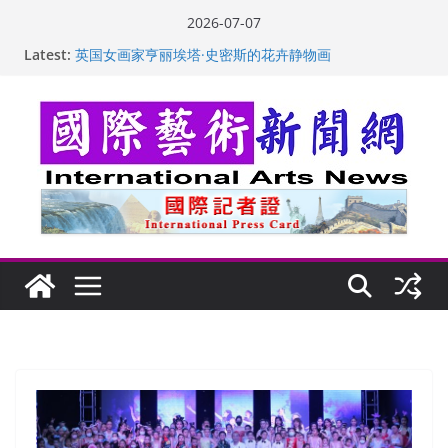
Skip
2026-07-07
to
Latest:
“梵心”归处：一场展览 连着攀枝花的千里乡愁
content
英国女画家亨丽埃塔·史密斯的花卉静物画
美国加州正式设立“李小龙日” 成首位获州级纪念日华裔
美国人
玛丽安娜·卡拉切娃的绘画：幽默和难以言喻的快乐
苏方 ：“字”得其乐