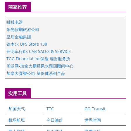
商家推荐
呱呱电器
阳光假期旅游公司
皇后金融集团
铁木尔 UPS Store 138
开明车行KS CAR SALES & SERVICE
TGG Financial Inc保险.理财服务所
闲派网-加拿大易经风水预测顾问中心
加拿大赛智公司-脑保健系列产品
五星国艺拍卖及评估公司
国际注册执业营养师公会
实用工具
爱德华连锁酒店万锦分店
爱德华连锁酒店万锦分店
加国天气
TTC
GO Transit
健健宝公司
二十一世纪美联地产公司
机场航班
今日油价
世界时间
全球趋势移民留学