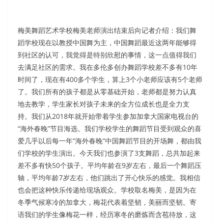
梅美舞蹈艺术学校梅美老师演出结束后向记者介绍：我们舞
蹈学校现在以教授中国舞为主，中国舞蹈最近这两年能够得
到社区的认可，我觉得是特别欣慰的事情，这一点值得我们
去满足社区的需求。我在多伦多创办舞蹈学校差不多有10年
时间了，现在有400多个学生，算上3个小老师应该有5个老师
了。我们所有的孩子都是从零基础开始，老师都是努力认真
地去教学，学生家长对孩子未来的全方位成长也是全力支
持。我们从2018年就开始带着学生参加加拿大国家电视台的
“海外春晚”节目海选。我们学校学生的舞蹈节目受到观众的喜
爱几乎以后每一年“海外春晚”中国舞蹈节目的开场舞，都由我
们学校的学生演出。今天我们也参演了3支舞蹈，总共加起来
差不多有快50个孩子。平均年龄在9岁左右，最后一个舞蹈压
轴，平均年龄7岁左右，他们跳出了开心快乐的感觉。我相信
也会把这种快乐传递给现场观众。学校取名梅美，是因为在
冬季气候寒冷的加拿大，梅花代表着坚韧，美丽而坚韧。寄
语我们的学生像梅花一样，经历寒冬的磨炼而含苞待放，这