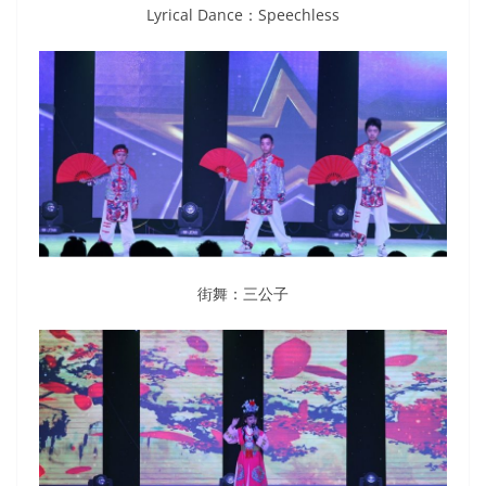
Lyrical Dance：Speechless
街舞：三公子