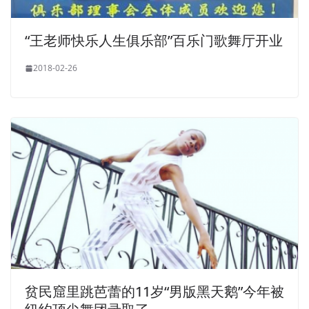
“王老师快乐人生俱乐部”百乐门歌舞厅开业
2018-02-26
贫民窟里跳芭蕾的11岁“男版黑天鹅”今年被