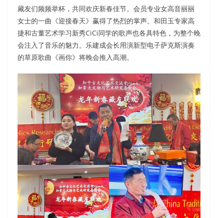
藏友们频频举杯，共同欢庆新春佳节。会员专业女高音丽丽
女士的一曲《迎接春天》赢得了热烈的掌声。和田玉专家高
捷和古董艺术学习新秀CiCi同学的歌声也各具特色，为整个晚
会注入了音乐的魅力。乐建成会长用演新型电子萨克斯演奏
的草原歌曲《画你》将晚会推入高潮。