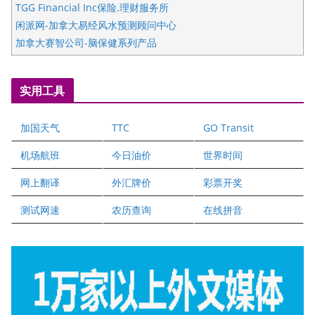
TGG Financial Inc保险.理财服务所
闲派网-加拿大易经风水预测顾问中心
加拿大赛智公司-脑保健系列产品
五星国艺拍卖及评估公司
国际注册执业营养师公会
实用工具
爱德华连锁酒店万锦分店
爱德华连锁酒店万锦分店
加国天气
TTC
GO Transit
健健宝公司
二十一世纪美联地产公司
机场航班
今日油价
世界时间
全球趋势移民留学
网上翻译
外汇牌价
彩票开奖
盛达资本
正点印艺设计
测试网速
农历查询
在线拼音