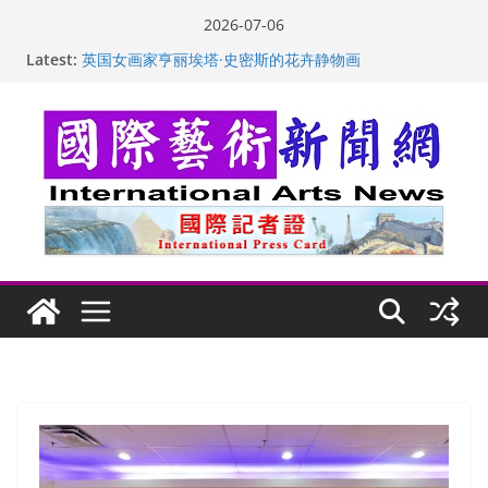
Skip
2026-07-06
to
“梵心”归处：一场展览 连着攀枝花的千里乡愁
Latest:
英国女画家亨丽埃塔·史密斯的花卉静物画
content
美国加州正式设立“李小龙日” 成首位获州级纪念日华裔
美国人
玛丽安娜·卡拉切娃的绘画：幽默和难以言喻的快乐
苏方 ：“字”得其乐