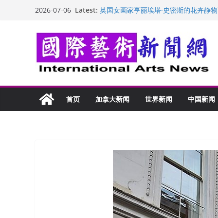
Skip
“梵心”归处：一场展览 连着攀枝花的千
Latest:
2026-07-06
英国女画家亨丽埃塔·史密斯的花卉静物
to
美国加州正式设立“李小龙日” 成首位
content
玛丽安娜·卡拉切娃的绘画：幽默和难
苏方 ：“字”得其乐
首页
加拿大新闻
世界新闻
中国新闻