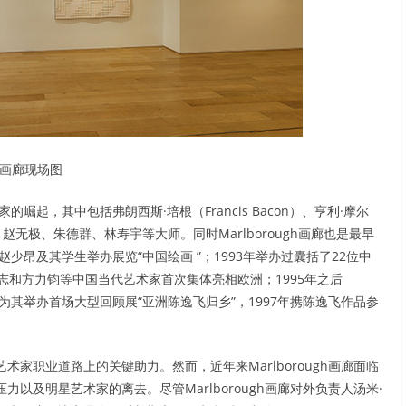
画廊现场图
的崛起，其中包括弗朗西斯·培根（Francis Bacon）、亨利·摩尔
lock）、赵无极、朱德群、林寿宇等大师。同时Marlborough画廊也是最早
少昂及其学生举办展览“中国绘画 ”；1993年举办过囊括了22位中
梵志和方力钧等中国当代艺术家首次集体亮相欧洲；1995年之后
，并为其举办首场大型回顾展“亚洲陈逸飞归乡”，1997年携陈逸飞作品参
家职业道路上的关键助力。然而，近年来Marlborough画廊面临
以及明星艺术家的离去。尽管Marlborough画廊对外负责人汤米·