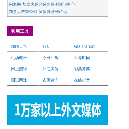
闲派网-加拿大易经风水预测顾问中心
加拿大赛智公司-脑保健系列产品
五星国艺拍卖及评估公司
国际注册执业营养师公会
实用工具
爱德华连锁酒店万锦分店
爱德华连锁酒店万锦分店
加国天气
TTC
GO Transit
健健宝公司
二十一世纪美联地产公司
机场航班
今日油价
世界时间
全球趋势移民留学
网上翻译
外汇牌价
彩票开奖
盛达资本
正点印艺设计
测试网速
农历查询
在线拼音