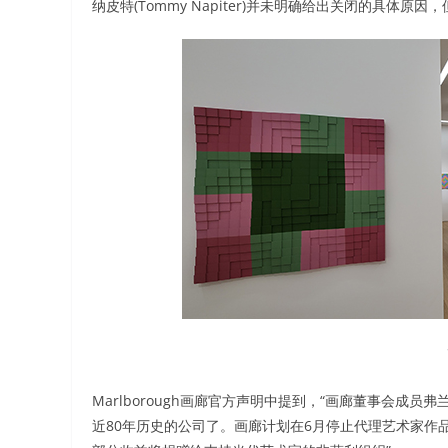
纳皮特(Tommy Napiter)并未明确给出关闭的具体
Marlborough画廊官方声明中提到，“画廊董事会成员弗兰
近80年历史的公司了。画廊计划在6月停止代理艺术家作