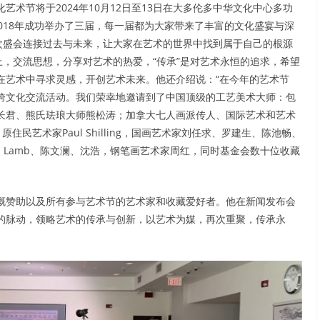
术节将于2024年10月12日至13日在大多伦多中华文化中心多功
、2018年成功举办了三届，每一届都为大家带来了丰富的文化盛宴与深
次盛会连接过去与未来，让大家在艺术的世界中找到属于自己的根源
上，交流思想，分享对艺术的热爱，“传承”是对艺术永恒的追求，希望
在艺术中寻求灵感，开创艺术未来。他还介绍说：“在今年的艺术节
跨文化交流活动。我们荣幸地邀请到了中国顶级的工艺美术大师：包
长君、熊氏珐琅大师熊松涛；加拿大七人画派传人、国际艺术和艺术
n），原住民艺术家Paul Shilling，国画艺术家刘任求、罗建生、陈池畅、
abenth Lamb、陈文澜、沈浩，钢笔画艺术家周红，同时基金会数十位收藏
慨赞助以及所有参与艺术节的艺术家和收藏爱好者。他在新闻发布会
的脉动，领略艺术的传承与创新，以艺术为媒，再次重聚，传承永