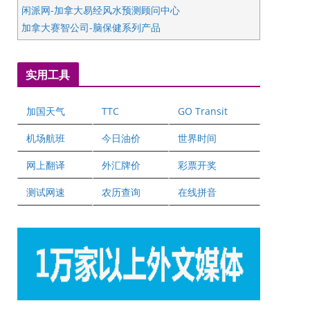
闲派网-加拿大易经风水预测顾问中心
加拿大赛智公司-脑保健系列产品
五星国艺拍卖及评估公司
国际注册执业营养师公会
实用工具
爱德华连锁酒店万锦分店
爱德华连锁酒店万锦分店
加国天气
TTC
GO Transit
健健宝公司
二十一世纪美联地产公司
机场航班
今日油价
世界时间
全球趋势移民留学
网上翻译
外汇牌价
彩票开奖
盛达资本
正点印艺设计
测试网速
农历查询
在线拼音