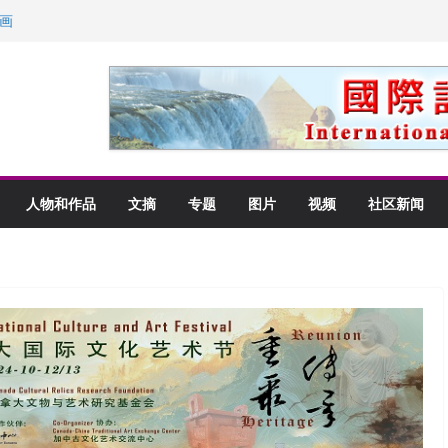
画
获州级纪念日华裔美国人
以言喻的快乐
里乡愁
人物和作品
文摘
专题
图片
视频
社区新闻