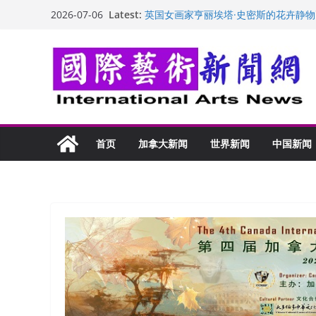
Skip
Latest:
英国女画家亨丽埃塔·史密斯的花卉静物
2026-07-06
to
美国加州正式设立“李小龙日” 成首位
玛丽安娜·卡拉切娃的绘画：幽默和难
content
苏方 ：“字”得其乐
“梵心”归处：一场展览 连着攀枝花的千
首页
加拿大新闻
世界新闻
中国新闻