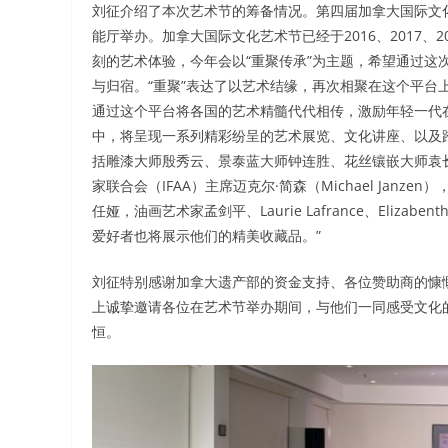
刘征介绍了本次艺术节的筹备情况。第四届加拿大国际文化艺
能厅举办。加拿大国际文化艺术节已经于2016、2017
刻的艺术体验，今年会以“重聚传承”为主题，希望通过这
与归宿。“重聚”表达了以艺术结缘，再次相聚在这个平台
通过这个平台将各国的艺术精髓代代相传，激励年轻一代
中，将呈现一系列精彩纷呈的艺术展览、文化讲座、以及
括雕漆大师殷秀云、景泰蓝大师钟连胜、花丝镶嵌大师袁
家联合会（IFAA）主席迈克尔·简森（Michael Janze
任娅，油画艺术家孟剑平、Laurie Lafrance、Eliz
爱好者也将展示他们的精美收藏品。”
刘征特别感谢加拿大遗产部的资金支持、各位赞助商的慷
上诚挚邀请各位在艺术节举办期间，与他们一同感受文化
恒。