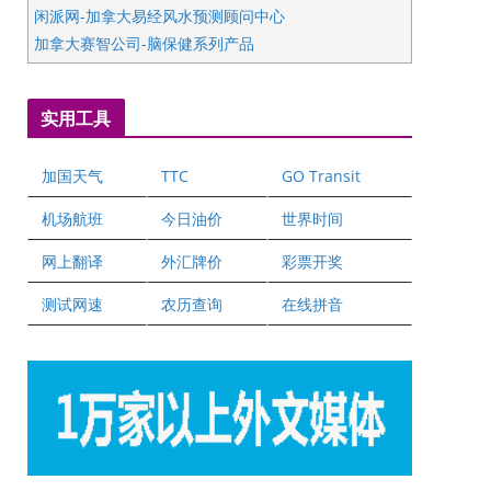
闲派网-加拿大易经风水预测顾问中心
加拿大赛智公司-脑保健系列产品
五星国艺拍卖及评估公司
国际注册执业营养师公会
实用工具
爱德华连锁酒店万锦分店
爱德华连锁酒店万锦分店
加国天气
TTC
GO Transit
健健宝公司
二十一世纪美联地产公司
机场航班
今日油价
世界时间
全球趋势移民留学
网上翻译
外汇牌价
彩票开奖
盛达资本
正点印艺设计
测试网速
农历查询
在线拼音