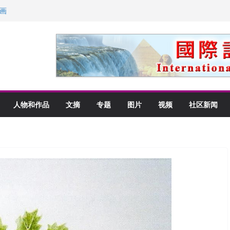
画
获州级纪念日华裔美国人
以言喻的快乐
里乡愁
人物和作品
文摘
专题
图片
视频
社区新闻