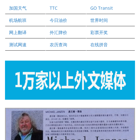
爱德华连锁酒店万锦分店
加国天气
TTC
GO Transit
健健宝公司
二十一世纪美联地产公司
机场航班
今日油价
世界时间
全球趋势移民留学
网上翻译
外汇牌价
彩票开奖
盛达资本
正点印艺设计
测试网速
农历查询
在线拼音