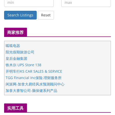
Search Listings
Reset
商家推荐
呱呱电器
阳光假期旅游公司
皇后金融集团
铁木尔 UPS Store 138
开明车行KS CAR SALES & SERVICE
TGG Financial Inc保险.理财服务所
闲派网-加拿大易经风水预测顾问中心
加拿大赛智公司-脑保健系列产品
五星国艺拍卖及评估公司
国际注册执业营养师公会
实用工具
爱德华连锁酒店万锦分店