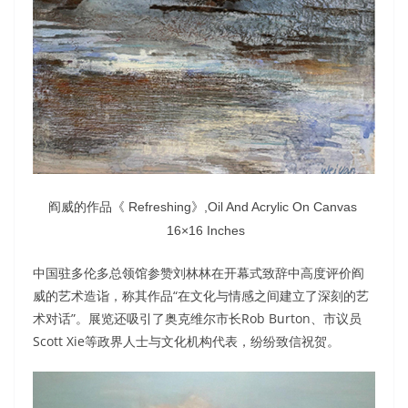
阎威的作品《 Refreshing》,Oil And Acrylic On Canvas
16×16 Inches
中国驻多伦多总领馆参赞刘林林在开幕式致辞中高度评价阎
威的艺术造诣，称其作品“在文化与情感之间建立了深刻的艺
术对话”。展览还吸引了奥克维尔市长Rob Burton、市议员
Scott Xie等政界人士与文化机构代表，纷纷致信祝贺。