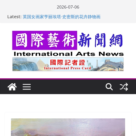
Skip
2026-07-06
to
“梵心”归处：一场展览 连着攀枝花的千里乡愁
Latest:
content
英国女画家亨丽埃塔·史密斯的花卉静物画
美国加州正式设立“李小龙日” 成首位获州级纪念日华裔
美国人
玛丽安娜·卡拉切娃的绘画：幽默和难以言喻的快乐
苏方 ：“字”得其乐