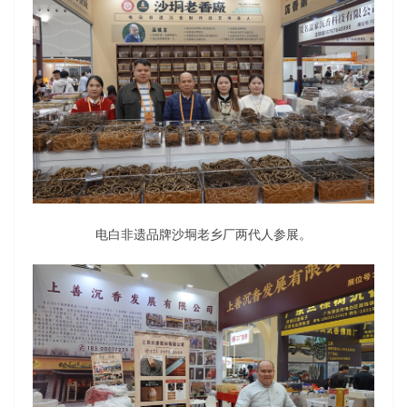
电白非遗品牌沙垌老乡厂两代人参展。