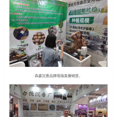
犇森沉香品牌现场直播销货。