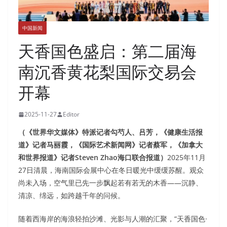
中国新闻
天香国色盛启：第二届海
南沉香黄花梨国际交易会
开幕
2025-11-27
Editor
（《世界华文媒体》特派记者勾芍人、吕芳，《健康生活报
道》记者马丽霞，《国际艺术新闻网》记者蔡军，《加拿大
和世界报道》记者Steven Zhao海口联合报道）
2025年11月
27日清晨，海南国际会展中心在冬日暖光中缓缓苏醒。观众
尚未入场，空气里已先一步飘起若有若无的木香——沉静、
清凉、绵远，如跨越千年的问候。
随着西海岸的海浪轻拍沙滩、光影与人潮的汇聚，“天香国色·