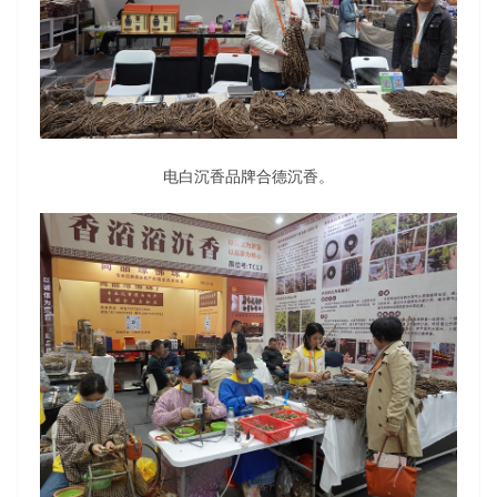
电白沉香品牌合德沉香。