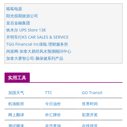
呱呱电器
阳光假期旅游公司
皇后金融集团
铁木尔 UPS Store 138
开明车行KS CAR SALES & SERVICE
TGG Financial Inc保险.理财服务所
闲派网-加拿大易经风水预测顾问中心
加拿大赛智公司-脑保健系列产品
五星国艺拍卖及评估公司
国际注册执业营养师公会
实用工具
爱德华连锁酒店万锦分店
爱德华连锁酒店万锦分店
加国天气
TTC
GO Transit
健健宝公司
二十一世纪美联地产公司
机场航班
今日油价
世界时间
全球趋势移民留学
网上翻译
外汇牌价
彩票开奖
盛达资本
正点印艺设计
测试网速
农历查询
在线拼音