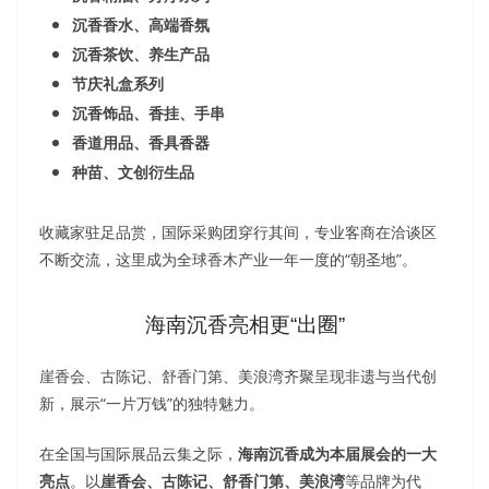
沉香香水、高端香氛
沉香茶饮、养生产品
节庆礼盒系列
沉香饰品、香挂、手串
香道用品、香具香器
种苗、文创衍生品
收藏家驻足品赏，国际采购团穿行其间，专业客商在洽谈区
不断交流，这里成为全球香木产业一年一度的“朝圣地”。
海南沉香亮相更“出圈”
崖香会、古陈记、舒香门第、美浪湾齐聚呈现非遗与当代创
新，展示“一片万钱”的独特魅力。
在全国与国际展品云集之际，
海南沉香成为本届展会的一大
亮点
。以
崖香会、古陈记、舒香门第、美浪湾
等品牌为代