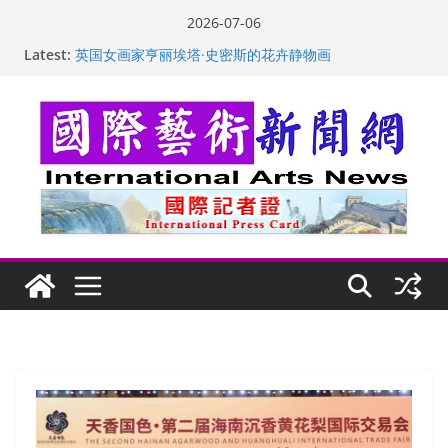
Skip
2026-07-06
to
Latest:
“梵心”归处：一场展览 连着攀枝花的千里乡愁
content
英国女画家亨丽埃塔·史密斯的花卉静物画
美国加州正式设立“李小龙日” 成首位获州级纪念日华裔
美国人
玛丽安娜·卡拉切娃的绘画：幽默和难以言喻的快乐
苏方 ：“字”得其乐