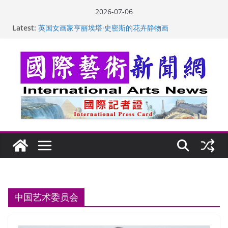
Skip
2026-07-06
to
Latest:
英国女画家亨丽埃塔·史密斯的花卉静物画
content
美国加州正式设立“李小龙日” 成首位获州级纪念日华裔
美国人
玛丽安娜·卡拉切娃的绘画：幽默和难以言喻的快乐
苏方 ：“字”得其乐
“梵心”归处：一场展览 连着攀枝花的千里乡愁
中国艺术委员会