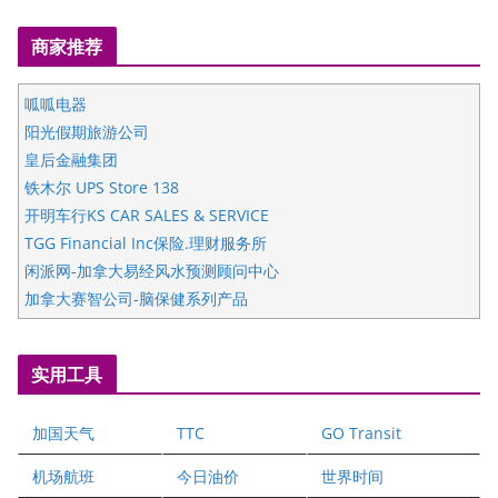
商家推荐
呱呱电器
阳光假期旅游公司
皇后金融集团
铁木尔 UPS Store 138
开明车行KS CAR SALES & SERVICE
TGG Financial Inc保险.理财服务所
闲派网-加拿大易经风水预测顾问中心
加拿大赛智公司-脑保健系列产品
五星国艺拍卖及评估公司
国际注册执业营养师公会
实用工具
爱德华连锁酒店万锦分店
爱德华连锁酒店万锦分店
加国天气
TTC
GO Transit
健健宝公司
二十一世纪美联地产公司
机场航班
今日油价
世界时间
全球趋势移民留学