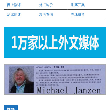
网上翻译
外汇牌价
彩票开奖
盛达资本
正点印艺设计
测试网速
农历查询
在线拼音
视频