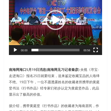
播
放
器
00:00
00:56
南海网海口5月19日消息(南海网见习记者秦彦)
央视《寻宝-
走进海口》报名25日就要结束，送来鉴定收藏宝品的人络绎
不绝。19日下午，一位不愿透露姓名的收藏者所携带的黄庭
坚书法《行书作品》经专家们初步认定为黄庭坚作品，此品
显示出了极高的价值。
据介绍，携带黄庭坚《行书作品》的收藏者为海南居民，作