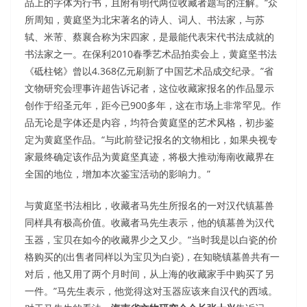
品上的字体为行书，且附有明代两位收藏者题写的注解。“众
所周知，黄庭坚为北宋著名的诗人、词人、书法家，与苏
轼、米芾、蔡襄合称为宋四家，是最能代表宋代书法成就的
书法家之一。在保利2010春季艺术品拍卖会上，黄庭坚书法
《砥柱铭》曾以4.368亿元刷新了中国艺术品成交纪录。”省
文物研究会理事许超告诉记者，这位收藏家报名的作品显示
创作于绍圣元年，距今已900多年，这在市场上非常罕见。作
品无论是字体还是内容，均符合黄庭坚的艺术风格，初步鉴
定为黄庭坚作品。“与此前登记报名的文物相比，如果央视专
家最终确定该作品为黄庭坚真迹，将极大推动海南收藏界在
全国的地位，增加本次鉴宝活动的影响力。”
与黄庭坚书法相比，收藏者马先生所报名的一对汉代镇墓兽
同样具有极高价值。收藏者马先生表示，他的镇墓兽为汉代
玉器，宝贝在如今的收藏界少之又少。“当时我是以白瓷的价
格购买的(出售者同样以为宝贝为白瓷)，在知晓镇墓兽共有一
对后，他又用了两个月时间，从上海的收藏家手中购买了另
一件。”马先生表示，他觉得这对玉器应该来自汉代的西域。