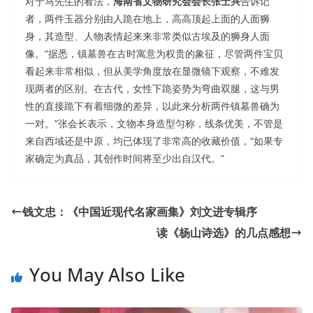
对于马先生的看法，
海南省文物研究会会长张士兴
告诉记
者，两件玉器分别由人跪在地上，高高顶起上面的人面狮
身，其造型、人物表情起来来非常类似古埃及的狮身人面
像。“据悉，镇墓兽在古时寓意为权贵的象征，尽管两件宝贝
看起来非常相似，但从美学角度放在显微镜下观察，不难发
现两者的区别。在古代，女性下跪姿势为弯曲双腿，这与男
性的直接跪下有着细微的差异，以此来分析两件镇墓兽确为
一对。”张会长表示，文物本身造型匀称，线条优美，不管是
来自西域还是中原，均已体现了非常高的收藏价值，“如果专
家确定为真品，其创作时间将至少出自汉代。”
钱文忠：《中国近现代名家画集》刘文进专辑序
读《杨山诗选》的几点感想
You May Also Like