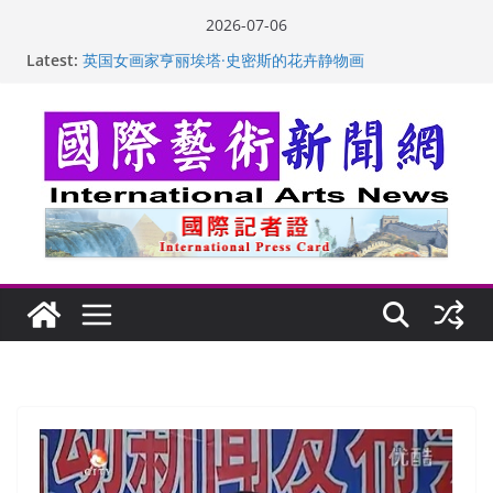
Skip
2026-07-06
“梵心”归处：一场展览 连着攀枝花的千里乡愁
to
Latest:
英国女画家亨丽埃塔·史密斯的花卉静物画
content
美国加州正式设立“李小龙日” 成首位获州级纪念日华裔
美国人
玛丽安娜·卡拉切娃的绘画：幽默和难以言喻的快乐
苏方 ：“字”得其乐