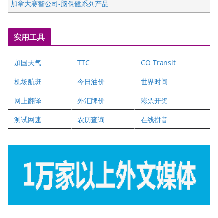
加拿大赛智公司-脑保健系列产品
五星国艺拍卖及评估公司
国际注册执业营养师公会
实用工具
爱德华连锁酒店万锦分店
爱德华连锁酒店万锦分店
加国天气
TTC
GO Transit
健健宝公司
二十一世纪美联地产公司
机场航班
今日油价
世界时间
全球趋势移民留学
网上翻译
外汇牌价
彩票开奖
盛达资本
正点印艺设计
测试网速
农历查询
在线拼音