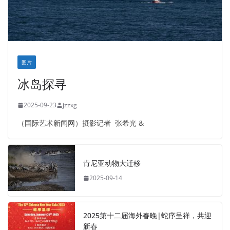
图片
冰岛探寻
2025-09-23
jzzxg
（国际艺术新闻网）摄影记者 张希光 &
肯尼亚动物大迁移
2025-09-14
2025第十二届海外春晚|蛇序呈祥，共迎
新春