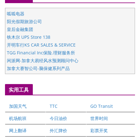
呱呱电器
阳光假期旅游公司
皇后金融集团
铁木尔 UPS Store 138
开明车行KS CAR SALES & SERVICE
TGG Financial Inc保险.理财服务所
闲派网-加拿大易经风水预测顾问中心
加拿大赛智公司-脑保健系列产品
五星国艺拍卖及评估公司
国际注册执业营养师公会
实用工具
爱德华连锁酒店万锦分店
爱德华连锁酒店万锦分店
加国天气
TTC
GO Transit
健健宝公司
二十一世纪美联地产公司
机场航班
今日油价
世界时间
全球趋势移民留学
网上翻译
外汇牌价
彩票开奖
盛达资本
正点印艺设计