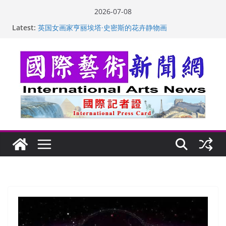
Skip
2026-07-08
to
“梵心”归处：一场展览 连着攀枝花的千里乡愁
Latest:
英国女画家亨丽埃塔·史密斯的花卉静物画
content
美国加州正式设立“李小龙日” 成首位获州级纪念日华裔
美国人
玛丽安娜·卡拉切娃的绘画：幽默和难以言喻的快乐
苏方 ：“字”得其乐