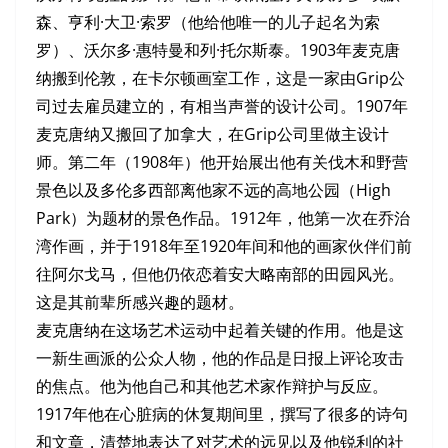
森、亨利·大卫·索罗（他给他唯一的儿子起名为索
罗）、沃尔多·惠特曼和列·托尔斯泰。1903年麦克唐
纳搬到伦敦，在卡尔顿画室工作，这是一家由Grip公
司过去雇员建立的，有相当声誉的设计公司。1907年
麦克唐纳又搬回了加拿大，在Grip公司里做主设计
师。第二年（1908年）他开始展出他有关伐木和野营
景色以及多伦多西部离他家不远的高地公园（High
Park）为题材的景色作品。1912年，他第一次在乔治
湾作画，并于1918年至1920年间和他的画家伙伴们前
往阿尔戈马，但他仍依恋着安大略南部的田园风光。
这是其前辈所感兴趣的题材。
麦克唐纳在这场艺术运动中起着关键的作用。他是这
一新生画派的公众人物，他的作品是日报上评论攻击
的焦点。他为他自己和其他艺术家作辩护与反应。
1917年他在心脏病的休复期间里，撰写了很多的诗句
和文章，清楚地表达了对艺术的远见以及他锐利的社