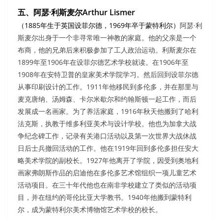
五、阿瑟·利斯麦尔Arthur Lismer
（1885年生于英国设菲尔德，1969年卒于蒙特利尔）
阿瑟·利
斯麦尔出身于一个非寻常唯一神教的家庭。他的父亲是一个
布商，他的兄弟后来积极参加了工人政治运动。利斯麦尔在
1899年至1906年在设菲尔德艺术学校就读。在1906年至
1908年在安特卫普的皇家美术学院学习。然后回到设菲尔德
从事印刷设计的工作。1911年他移民到多伦多，并在那里与
麦克唐纳、汤姆森、卡尔米歇尔和约翰斯顿一起工作，而后
发展成一名画家。为了养活家庭，1916年秋天他搬到了哈利
法克斯，执教于维多利亚美术与设计学校。他也为加拿大战
争纪念碑工作，记录有关港口活动以及第一次世界大战休战
日后士兵撤回活动的工作。他在1919年回到多伦多担任安大
略美术学院的副校长。1927年他离开了学院，因受到奥地利
画家弗朗斯作品的启迪他在多伦多艺术馆组织一项儿童艺术
活动项目。在三十年代他也在南非学校建立了类似的活动项
目，并在纽约的哥伦比亚大学教书。1940年他搬到蒙特利
尔，成为蒙特利尔美术博物馆艺术学校的校长。