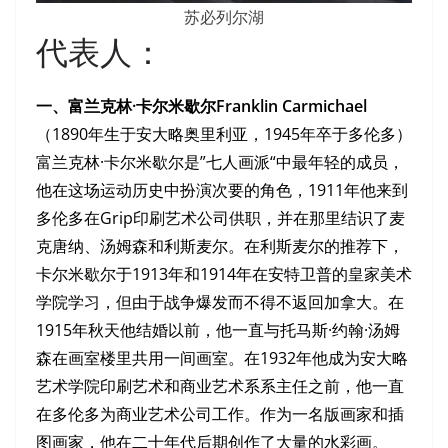
苏必列尔湖
代表人：
一、富兰克林·卡尔米歇尔Franklin Carmichael
（1890年生于安大略奥里利亚，1945年卒于多伦多）
富兰克林·卡尔米歇尔是”七人画派
“中最年轻的成员，
他在这场运动历史中扮演次要的角色，1911年他来到
多伦多在Grip印刷艺术公司供职，并在那里结识了麦
克唐纳、汤姆森和利斯麦尔。在利斯麦尔的推荐下，
卡尔米歇尔于1913年和1914年在安特卫普的皇家美术
学院学习，但由于战争爆发而不得不返回加拿大。在
1915年秋天他结婚以前，他一直与托马斯·约翰·汤姆
森在画室楼里共用一间画室。在1932年他成为安大略
艺术学院印刷艺术和商业艺术系系主任之前，他一直
在多伦多为商业艺术公司工作。作为一名版画家和插
图画家，他在二十年代后期创作了大量的水彩画。