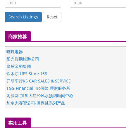
Search Listings
Reset
商家推荐
呱呱电器
阳光假期旅游公司
皇后金融集团
铁木尔 UPS Store 138
开明车行KS CAR SALES & SERVICE
TGG Financial Inc保险.理财服务所
闲派网-加拿大易经风水预测顾问中心
加拿大赛智公司-脑保健系列产品
五星国艺拍卖及评估公司
国际注册执业营养师公会
实用工具
爱德华连锁酒店万锦分店