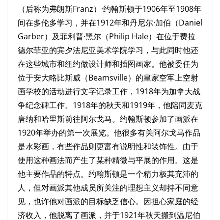
（后称为弗朗斯Franz）·约翰斯顿于1906年至1908年
间在多伦多学习，并在1912年和丹尼尔·加伯（Daniel
Garber）及菲利普·黑尔（Philip Hale）在位于费拉
德尔菲亚的宾夕法尼亚美术学院学习，与此同时他还
在这些城市和纽约做设计师和插图画家。他被委任为
位于安大略比斯威
（Beamsville）的皇家空军上空射
画学校的活动进行文字记录工作，1918年为加拿大战
争纪念碑工作。1918年的秋天和1919年，他陪同麦克
唐纳和哈里斯前往阿尔戈马。约翰斯顿参加了画派在
1920年举办的第一次展览。他很多有关阿尔戈马作品
是水彩画，有些作品则更富有说明性和装饰性。由于
使用这种画法而产生了某种精微与平展的作用。这是
他主要作品的特点。约翰斯顿是一个精力极其充沛的
人，但对画派其他成员所关注的理想主义却持不同意
见，也许他对画派的目标缺乏信心。因担心家庭的经
济收入，他脱离了画派，并于1921年秋天搬到温尼伯