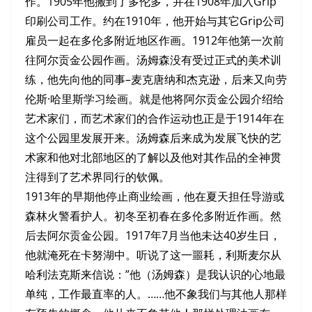
作。1905年他搬到了多伦多，并在1908年加入Grip
印刷公司工作。约在1910年，他开始与其它Grip公司
雇员一起在多伦多附近地区作画。1912年他第一次前
往阿尔贡金公园作画。汤姆森没有受过正式的美术训
练，他先向他的同事–麦克唐纳和杰克逊，后来又向劳
伦斯·哈里斯学习绘画。就是他将阿尔贡金公园介绍给
艺术家们，而艺术家们的合作运动也正是于1914年在
这个公园里发展开来。汤姆森后来成为发展飞快的艺
术家和他对北部地区的了解以及他对其作品的全神贯
注得到了艺术界同行的钦佩。
1913年的早期他停止商业绘画，他在夏天担任导游或
森林火警看护人。初冬至初春在多伦多附近作画。然
后去阿尔贡金公园。1917年7月当他未达40岁生日，
他就淹死在卡努湖中。听说了这一噩耗，利斯麦尔从
哈利法克斯来信说：”他（汤姆森）是我认识的心地最
单纯，工作最直率的人。……他不象我们与其他人那样