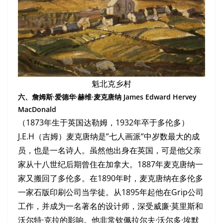
魁北克乡村
六、詹姆斯·爱德华·赫维·麦克唐纳 James Edward Hervey
MacDonald
（1873年生于英国达勒姆，1932年卒于多伦多）
J.E.H（吉姆）麦克唐纳是”七人画派”中岁数最大的成
员，也是一名诗人。虽然他出身在英国，可是他父亲
家从十八世纪后期曾住在加拿大。1887年麦克唐纳一
家又搬回了多伦多。在1890年时，麦克唐纳在多伦多
一家石版印刷公司当学徒。从1895年起他在Grip公司
工作，并成为一名著名的设计师，深受威廉·莫里斯和
沃尔特·克拉的影响。他非常钦佩拉尔夫·沃尔多·埃默