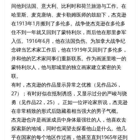
间他到法国、意大利、比利时和荷兰旅游与工作。在
哈里斯、麦克唐纳、麦卡勒姆医师的鼓励下，杰克逊
在1913年1月搬到了多伦多。战争使杰克逊在多伦多
住不到一年就又回到了蒙特利尔，而后他在那里参军
入伍。1916年6月，他在法国负伤。为加拿大战争纪
念碑当艺术家工作后，他在1919年又回到了多伦多，
并和他的艺术家同事们重新联系。作为画派里唯一的
蒙特利尔人，他与那城里的独立画家建立紧密的关
联。
有时，杰克逊的作品显示异常之优雅（见作品26，
27）；有时好似在抵制诱惑，又显示过分的严峻与骁
勇（见作品22，25）。正如一位评论家所说，杰克逊
在非常精致的形式后隐藏着相当强大的男子气概。
杰克逊也许是画派成员中身体最强壮的人，他喜欢去
探索新的地域，同时也渴望去探看他山是什么。他几
乎在国家的每个地区作过画，他甚至直到1965年还到