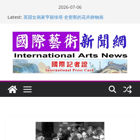
Skip
2026-07-06
to
Latest:
“梵心”归处：一场展览 连着攀枝花的千里乡愁
content
英国女画家亨丽埃塔·史密斯的花卉静物画
美国加州正式设立“李小龙日” 成首位获州级纪念日华裔
美国人
玛丽安娜·卡拉切娃的绘画：幽默和难以言喻的快乐
苏方 ：“字”得其乐