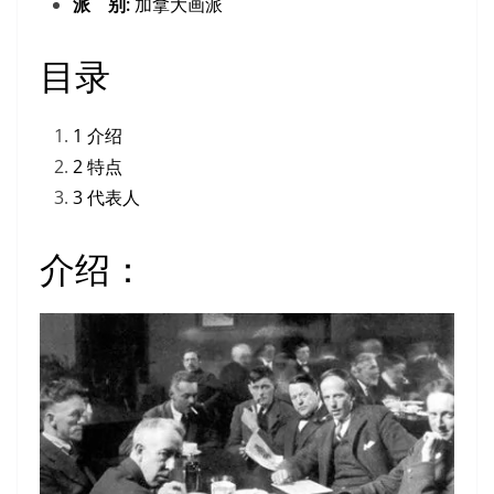
派 别:
加拿大画派
目录
1
介绍
2
特点
3
代表人
介绍：