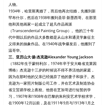
人物。
1934年，哈里斯离婚了，而后他再次结婚，先搬到新
罕布什尔，然后在1938年搬到圣菲·新墨西哥。在那里
他和其他画家一起成立了超凡作品画派
（Transcendental Painting Group）。他的三十年
代中期以后的作品大多数都是从山水和通灵学象征主
义得来的抽象作品。在1940年战争爆发后，他搬到了
温哥华。
三、亚历山大·扬·杰克逊Alexander Young Jackson
（1882年生于蒙特利尔，1974年卒于安大略省克莱因
博格）杰克逊十三岁的时候说不得不养活他的家庭，
因为在那时他的父亲已经抛弃了他的妻子和孩子。杰
克逊为一家照片制版公司工作，并在艺术及制造协会
省立贸易学校上夜校。他曾在芝加哥进行短暂的学
习，1907年和1908年在巴黎的朱利安艺术学校求学，
在1900年12月以前，及在1911年9月与1913年1月之