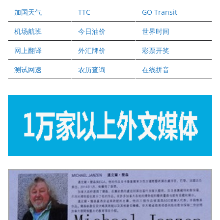
爱德华连锁酒店万锦分店
加国天气
TTC
GO Transit
健健宝公司
二十一世纪美联地产公司
机场航班
今日油价
世界时间
全球趋势移民留学
网上翻译
外汇牌价
彩票开奖
盛达资本
正点印艺设计
测试网速
农历查询
在线拼音