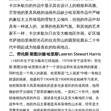
卡尔米歇尔的作品中显示其在设计上的精致和高雅。
尽管他的更具风格的油画作品缺少哈至斯作品中严峻
的象征主义所体现的理智主义倾向，但他的作品中却
具有一种迷人的、浓厚的色彩和气氛。和其他的艺术
家不一样，卡尔米歇尔只在安大略地区作画。矿区城
市萨德伯里南部光石的拉克劳山的圆形轮廓从二十年
代中期起成为他最喜欢的绘画地点。
二、劳伦斯·斯图尔德·哈里斯Lawren Stewart Harris
（1885年生于安大略布兰特福德，1970年卒于温哥华）劳伦
斯·斯图尔德·哈里斯出身于一个浸信会和长老会牧师的家庭，
同时也是一个商人的家庭。哈里斯是”七人画派”中唯一有独立
财源的画家。他最初于1904年至1908年间在柏林学习美术。
他初期加拿大风景画描绘的是多伦多老区的街道风情，他用
微妙的手法描绘了那里斑斓的光线。一直到二十年代，他继
续做相似内容的作品，描述多伦多以及安大略地区小镇。在
战争年代，他的作品主要都是具有装饰性山水画，经常是大
雪覆盖的树木。他最初那些描绘阿尔戈马山水的作品特点仍