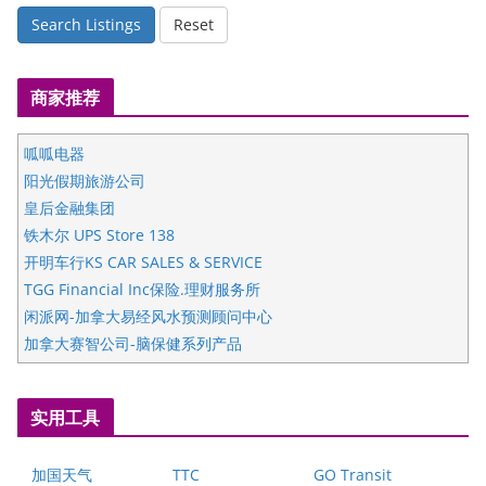
Search Listings
Reset
商家推荐
呱呱电器
阳光假期旅游公司
皇后金融集团
铁木尔 UPS Store 138
开明车行KS CAR SALES & SERVICE
TGG Financial Inc保险.理财服务所
闲派网-加拿大易经风水预测顾问中心
加拿大赛智公司-脑保健系列产品
五星国艺拍卖及评估公司
国际注册执业营养师公会
实用工具
爱德华连锁酒店万锦分店
爱德华连锁酒店万锦分店
加国天气
TTC
GO Transit
健健宝公司