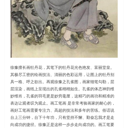
徐豫擅长画牡丹花，其笔下的牡丹花光色艳发、富丽堂皇。
其极尽工密的绘画技法、清丽的色彩运用，让图上的牡丹别
具一格、呼之欲出。再观徐豫之孔雀图，画家细笔勾勒，层
层渲染，画纸上呈现出的孔雀栩栩如生。孔雀的体态神韵维
妙维肖，孔雀的羽毛更是妙穷毫厘，这精巧的画功和精准的
表达让观者叹为观止。画工笔画 是非常考验画家的耐心的，
画好工笔画需要专注力、高超的技法和多年的苦练。俗话说
台上三分钟，台下十年功，只有坚持不懈、勤奋忘我才是走
向成功的捷径。徐豫正是这样一步步走向成功的。画工笔要