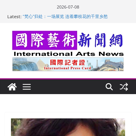
Skip
2026-07-08
to
Latest:
“梵心”归处：一场展览 连着攀枝花的千里乡愁
content
英国女画家亨丽埃塔·史密斯的花卉静物画
美国加州正式设立“李小龙日” 成首位获州级纪念日华裔
美国人
玛丽安娜·卡拉切娃的绘画：幽默和难以言喻的快乐
苏方 ：“字”得其乐