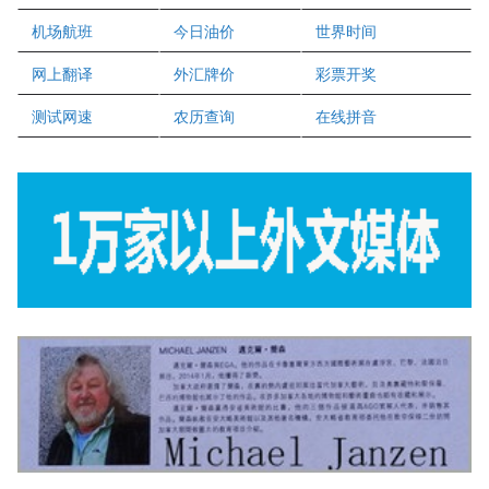
二十一世纪美联地产公司
机场航班
今日油价
世界时间
全球趋势移民留学
网上翻译
外汇牌价
彩票开奖
盛达资本
正点印艺设计
测试网速
农历查询
在线拼音