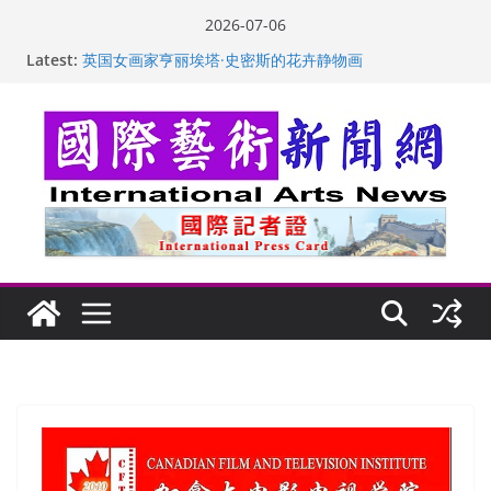
Skip
2026-07-06
to
Latest:
“梵心”归处：一场展览 连着攀枝花的千里乡愁
content
英国女画家亨丽埃塔·史密斯的花卉静物画
美国加州正式设立“李小龙日” 成首位获州级纪念日华裔
美国人
玛丽安娜·卡拉切娃的绘画：幽默和难以言喻的快乐
苏方 ：“字”得其乐