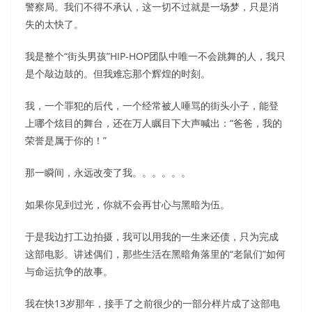
警察局。我们不得不承认，这一切不过就是一场梦，只是消
失的太快了。
我是整个“街头男孩”HIP-HOP团队中唯一不会跳舞的人，我只
是个敲边鼓的。但我难忘那个辉煌的时刻。
我，一个罪犯的后代，一个经常被人唾骂的街头小子，能登
上哪个炫目的舞台，还在万人瞩目下大声喊出：“爸爸，我的
荣誉是属于你的！”
那一瞬间，永远改变了我。。。。。。
如果你见到过光，你就不会再甘心与黑暗为伍。
于是我边打工边拍摄，我可以用我的一生来还债，只为完成
这部电影。讲述偶们，那些生活在黑暗角落里的“老鼠们”如何
与命运抗争的故事。
我在快13岁那年，接手了之前很少的一部分样片成了这部电