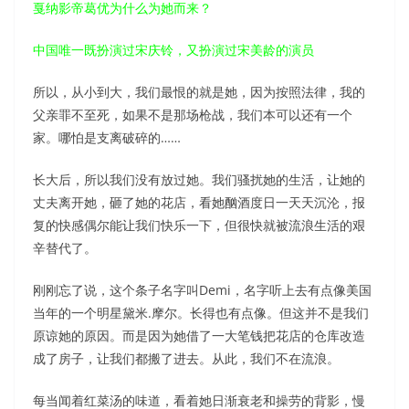
戛纳影帝葛优为什么为她而来？
中国唯一既扮演过宋庆铃，又扮演过宋美龄的演员
所以，从小到大，我们最恨的就是她，因为按照法律，我的
父亲罪不至死，如果不是那场枪战，我们本可以还有一个
家。哪怕是支离破碎的……
长大后，所以我们没有放过她。我们骚扰她的生活，让她的
丈夫离开她，砸了她的花店，看她酗酒度日一天天沉沦，报
复的快感偶尔能让我们快乐一下，但很快就被流浪生活的艰
辛替代了。
刚刚忘了说，这个条子名字叫Demi，名字听上去有点像美国
当年的一个明星黛米.摩尔。长得也有点像。但这并不是我们
原谅她的原因。而是因为她借了一大笔钱把花店的仓库改造
成了房子，让我们都搬了进去。从此，我们不在流浪。
每当闻着红菜汤的味道，看着她日渐衰老和操劳的背影，慢