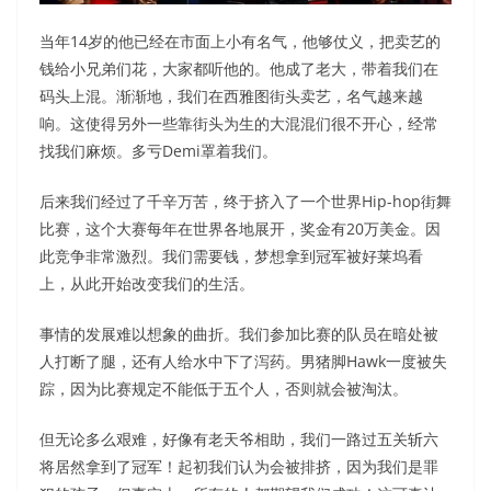
当年14岁的他已经在市面上小有名气，他够仗义，把卖艺的
钱给小兄弟们花，大家都听他的。他成了老大，带着我们在
码头上混。渐渐地，我们在西雅图街头卖艺，名气越来越
响。这使得另外一些靠街头为生的大混混们很不开心，经常
找我们麻烦。多亏Demi罩着我们。
后来我们经过了千辛万苦，终于挤入了一个世界Hip-hop街舞
比赛，这个大赛每年在世界各地展开，奖金有20万美金。因
此竞争非常激烈。我们需要钱，梦想拿到冠军被好莱坞看
上，从此开始改变我们的生活。
事情的发展难以想象的曲折。我们参加比赛的队员在暗处被
人打断了腿，还有人给水中下了泻药。男猪脚Hawk一度被失
踪，因为比赛规定不能低于五个人，否则就会被淘汰。
但无论多么艰难，好像有老天爷相助，我们一路过五关斩六
将居然拿到了冠军！起初我们认为会被排挤，因为我们是罪