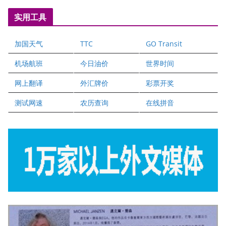
国际注册执业营养师公会
实用工具
爱德华连锁酒店万锦分店
爱德华连锁酒店万锦分店
加国天气
TTC
GO Transit
健健宝公司
二十一世纪美联地产公司
机场航班
今日油价
世界时间
全球趋势移民留学
网上翻译
外汇牌价
彩票开奖
盛达资本
正点印艺设计
测试网速
农历查询
在线拼音