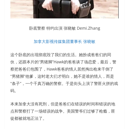
卧底警察 特约出演 张晓敏 Demi.Zhang
加拿大影视传媒集团董事长 张晓敏
这个卧底的出现彻底毁了我们的生活。她扮成爸爸们的同
伙，还跟本片的“男猪脚”Hawk的爸爸谈了场恋爱，最后，警
察把爸爸们包围了，Hawk爸爸的情人居然掏出枪来干倒了
“男猪脚”他爹，这时老大们才明白，她不是谁的情人，而是
“条子”，一个千真万确的警察。于是街头上演了警匪火拼的戏
码。
本来加拿大没有死刑，但是爸爸们在错误的时间和错误的地
点和警察打了一场错误的战争。美国警爷们过够了枪瘾，匪
徒都被就地正法了。