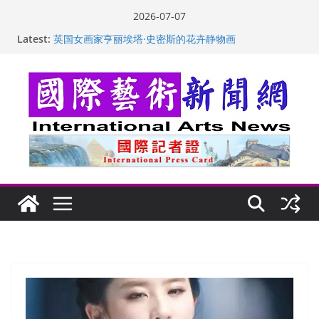
Skip
2026-07-07
to
Latest:
“梵心”归处：一场展览 连着攀枝花的千里乡愁
content
英国女画家亨丽埃塔·史密斯的花卉静物画
美国加州正式设立“李小龙日” 成首位获州级纪念日华裔
美国人
玛丽安娜·卡拉切娃的绘画：幽默和难以言喻的快乐
苏方 ：“字”得其乐