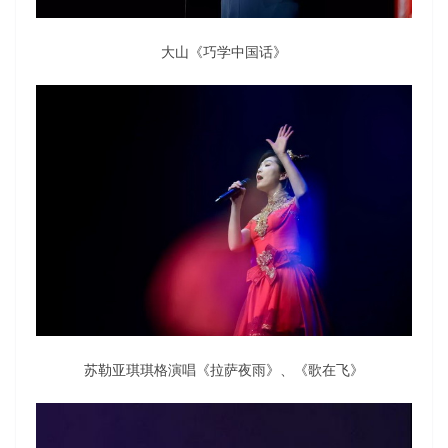
大山《巧学中国话》
苏勒亚琪琪格演唱《拉萨夜雨》、《歌在飞》