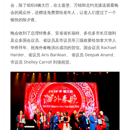
会，除了组织4辆大巴，在士嘉堡、万锦和北约克接送观看晚
会的观众外，还赠送免费票给老年人，让老人们度过了一个
愉快的除夕夜。
晚会收到了总理特鲁多、安省省长福特、多伦多市长庄德利
及众多国会议员、省议员及市议员等三级政要给加拿大华人
华侨拜年、祝海外春晚演出成功的贺信。国会议员 Rachael
Harder、省议员 Aris Barikian、 省议员 Deepak Anand、
市议员 Shelley Carroll 到场祝贺。