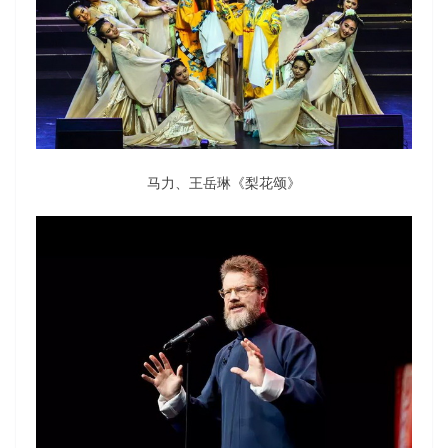
马力、王岳琳《梨花颂》