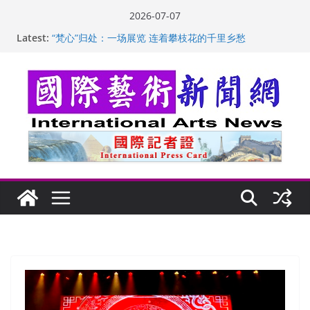
Skip
2026-07-07
to
Latest:
“梵心”归处：一场展览 连着攀枝花的千里乡愁
content
英国女画家亨丽埃塔·史密斯的花卉静物画
美国加州正式设立“李小龙日” 成首位获州级纪念日华裔
美国人
玛丽安娜·卡拉切娃的绘画：幽默和难以言喻的快乐
苏方 ：“字”得其乐