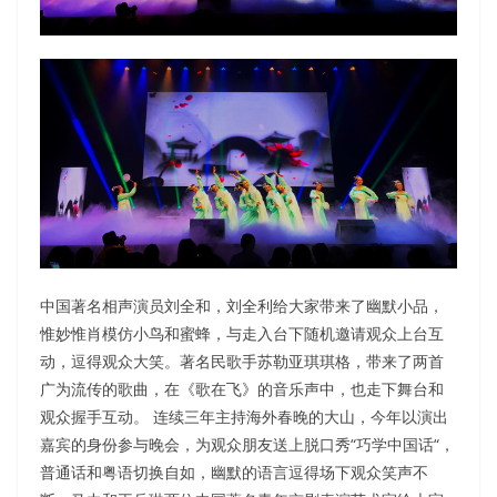
中国著名相声演员刘全和，刘全利给大家带来了幽默小品，
惟妙惟肖模仿小鸟和蜜蜂，与走入台下随机邀请观众上台互
动，逗得观众大笑。著名民歌手苏勒亚琪琪格，带来了两首
广为流传的歌曲，在《歌在飞》的音乐声中，也走下舞台和
观众握手互动。 连续三年主持海外春晚的大山，今年以演出
嘉宾的身份参与晚会，为观众朋友送上脱口秀“巧学中国话“，
普通话和粤语切换自如，幽默的语言逗得场下观众笑声不