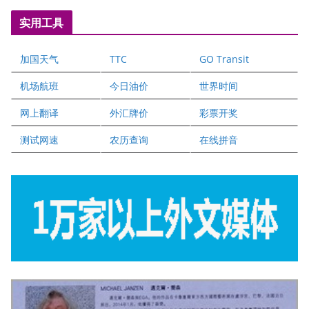
国际注册执业营养师公会
实用工具
爱德华连锁酒店万锦分店
爱德华连锁酒店万锦分店
加国天气
TTC
GO Transit
健健宝公司
二十一世纪美联地产公司
机场航班
今日油价
世界时间
全球趋势移民留学
网上翻译
外汇牌价
彩票开奖
盛达资本
正点印艺设计
测试网速
农历查询
在线拼音