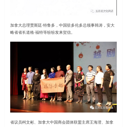
加拿大总理贾斯廷·特鲁多，中国驻多伦多总领事韩涛，安大
略省省长道格·福特等纷纷发来贺信。
省议员柯文彬、加拿大中国商会团体联盟主席王海澄、加拿