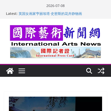
Skip
2026-07-08
to
Latest:
“梵心”归处：一场展览 连着攀枝花的千里乡愁
content
英国女画家亨丽埃塔·史密斯的花卉静物画
美国加州正式设立“李小龙日” 成首位获州级纪念日华裔
美国人
玛丽安娜·卡拉切娃的绘画：幽默和难以言喻的快乐
苏方 ：“字”得其乐