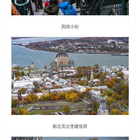
风情小街
魁北克古堡建筑群