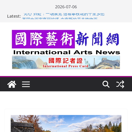
Skip
2026-07-06
to
Latest:
“梵心”归处：一场展览 连着攀枝花的千里乡愁
content
英国女画家亨丽埃塔·史密斯的花卉静物画
美国加州正式设立“李小龙日” 成首位获州级纪念日华裔
美国人
玛丽安娜·卡拉切娃的绘画：幽默和难以言喻的快乐
苏方 ：“字”得其乐