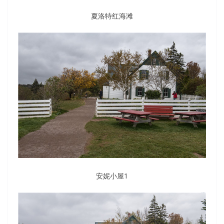
夏洛特红海滩
安妮小屋1