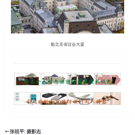
魁北克省议会大厦
张祖平: 摄影志