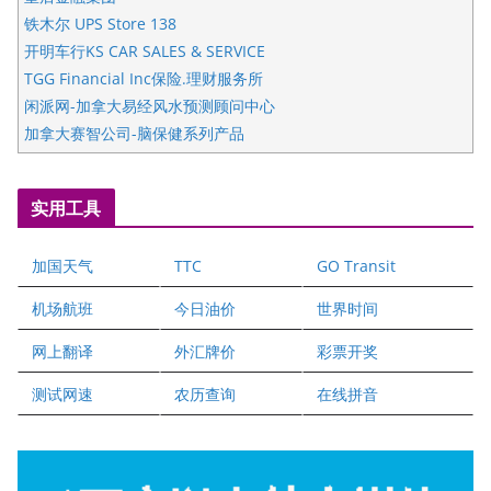
铁木尔 UPS Store 138
开明车行KS CAR SALES & SERVICE
TGG Financial Inc保险.理财服务所
闲派网-加拿大易经风水预测顾问中心
加拿大赛智公司-脑保健系列产品
五星国艺拍卖及评估公司
国际注册执业营养师公会
实用工具
爱德华连锁酒店万锦分店
爱德华连锁酒店万锦分店
加国天气
TTC
GO Transit
健健宝公司
二十一世纪美联地产公司
机场航班
今日油价
世界时间
全球趋势移民留学
网上翻译
外汇牌价
彩票开奖
盛达资本
正点印艺设计
测试网速
农历查询
在线拼音