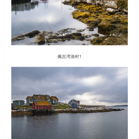
佩吉湾渔村1