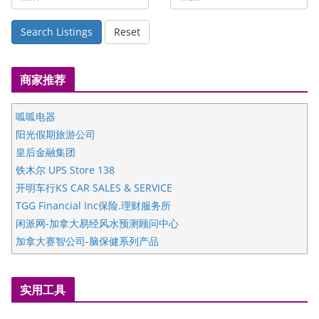
Search Listings
Reset
商家推荐
呱呱电器
阳光假期旅游公司
皇后金融集团
铁木尔 UPS Store 138
开明车行KS CAR SALES & SERVICE
TGG Financial Inc保险.理财服务所
闲派网-加拿大易经风水预测顾问中心
加拿大赛智公司-脑保健系列产品
五星国艺拍卖及评估公司
国际注册执业营养师公会
实用工具
爱德华连锁酒店万锦分店
爱德华连锁酒店万锦分店