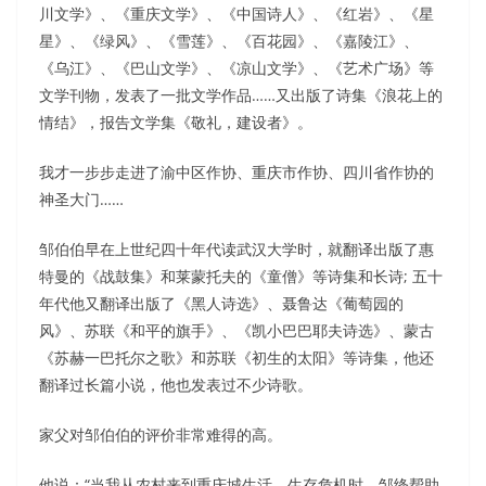
川文学》、《重庆文学》、《中国诗人》、《红岩》、《星
星》、《绿风》、《雪莲》、《百花园》、《嘉陵江》、
《乌江》、《巴山文学》、《凉山文学》、《艺术广场》等
文学刊物，发表了一批文学作品……又出版了诗集《浪花上的
情结》，报告文学集《敬礼，建设者》。
我才一步步走进了渝中区作协、重庆市作协、四川省作协的
神圣大门……
邹伯伯早在上世纪四十年代读武汉大学时，就翻译出版了惠
特曼的《战鼓集》和莱蒙托夫的《童僧》等诗集和长诗; 五十
年代他又翻译出版了《黑人诗选》、聂鲁达《葡萄园的
风》、苏联《和平的旗手》、《凯小巴巴耶夫诗选》、蒙古
《苏赫一巴托尔之歌》和苏联《初生的太阳》等诗集，他还
翻译过长篇小说，他也发表过不少诗歌。
家父对邹伯伯的评价非常难得的高。
他说：“当我从农村来到重庆城生活、生存危机时，邹绛帮助