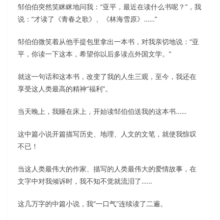
邹伯伯突然笑眯眯地问我：“亚平，最近在读什么书呢？”，我
说：“才读了《青春之歌》、《林海雪原》……”
邹伯伯微笑着从他手提包里拿出一本书，对我亲切地说：“亚
平，你读一下这本，希望你以后多读点外国文学。”
就这一句话和这本书，改变了我的人生三观，至今，我还在
享受这人类最高的精神“福利”。
当天晚上，我睡在床上，开始读邹伯伯送我的这本书……
这中篇小说开篇描写历史、地理、人文的文笔，就使我惊叹
不已！
当这人类最伟大的作家、描写的人类最伟大的爱情故事，在
文字中对我倾诉时，我不知不觉就流泪了……
这几万字的中篇小说，我“一口气”连续读了二遍。