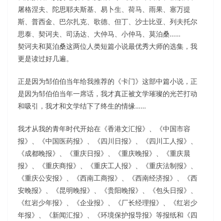
屠格涅夫、陀思耶夫斯基、易卜生、荷马、雨果、塞万提
斯、普西金、巴尔扎克、歌德、但丁、沙士比亚、列夫托尔
思泰、契诃夫、司汤达、大仲马、小仲马、莫泊桑……
契诃夫和莫泊桑这两位人类短篇小说最优秀大师的选集，我
更是读过好几遍。
正是因为邹伯伯当年给我推荐的《卡门》这部中篇小说，正
是因为邹伯伯当年一席话，我才真正被文学璀璨的光芒打动
和吸引，我才和文学结下了终生的情缘……
我才从我的青年时代开始在《香港文汇报》、《中国市容
报》、《中国医药报》、《四川日报》、《四川工人报》、
《成都晚报》、《重庆日报》、《重庆晚报》、《重庆晨
报》、《重庆商报》、《重庆工人报》、《重庆法制报》、
《重庆公安报》、《西南工商报》、《西南经济报》、《西
安晚报》、《昆明晚报》、《贵阳晚报》、《包头日报》、
《红岩少年报》、《企业报》、《厂长经理报》、《红岩少
年报》、《新闻汇报》、《环境保护报导报》等报纸和《四