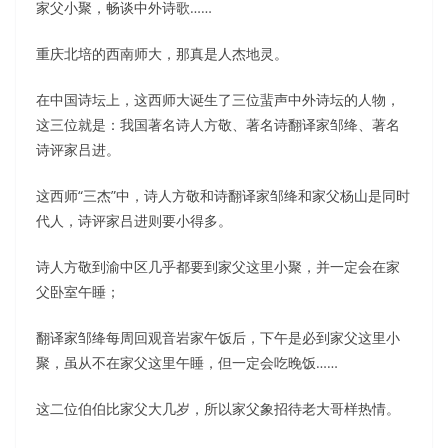
家父小聚，畅谈中外诗歌……
重庆北培的西南师大，那真是人杰地灵。
在中国诗坛上，这西师大诞生了三位蜚声中外诗坛的人物，
这三位就是：我国著名诗人方敬、著名诗翻译家邹绛、著名
诗评家吕进。
这西师“三杰”中，诗人方敬和诗翻译家邹绛和家父杨山是同时
代人，诗评家吕进则要小得多。
诗人方敬到渝中区几乎都要到家父这里小聚，并一定会在家
父卧室午睡；
翻译家邹绛每周回观音岩家午饭后，下午是必到家父这里小
聚，虽从不在家父这里午睡，但一定会吃晚饭……
这二位伯伯比家父大几岁，所以家父象招待老大哥样热情。