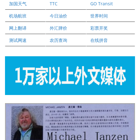
加国天气
TTC
GO Transit
健健宝公司
二十一世纪美联地产公司
机场航班
今日油价
世界时间
全球趋势移民留学
网上翻译
外汇牌价
彩票开奖
盛达资本
正点印艺设计
测试网速
农历查询
在线拼音