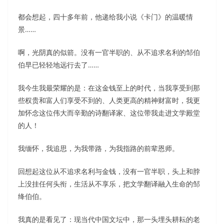
都会想起，四十多年前，他递给我小说《卡门》的温暖情
景……
啊，光阴真的似箭。没有一官半职的、从不追求名利的邹伯
伯早已轻轻地远行去了……
我今生我最荣耀的是：在这金钱至上的时代，当我享受到那
些权贵和富人们享受不到的、人类更高的精神财富时，我更
加怀念这位伟大而辛勤的诗翻译家、这位带我走进文学殿堂
的人！
我缅怀，我追思，为我带路，为我指路的前辈恩师。
回想起这位从不追求名利与金钱，没有一官半职，头上和脖
上没挂任何头衔，生活从不享乐，把文学翻译融入生命的邹
绛伯伯。
我真的是看见了：现当代中国文坛中，那一头埋头耕耘的老