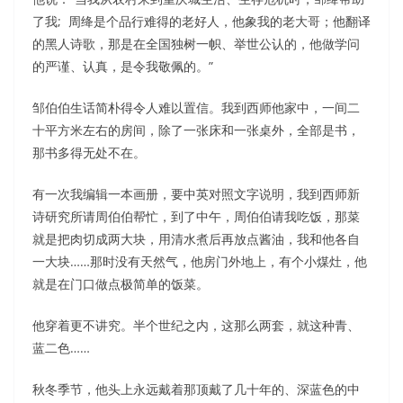
了我; 周绛是个品行难得的老好人，他象我的老大哥；他翻译
的黑人诗歌，那是在全国独树一帜、举世公认的，他做学问
的严谨、认真，是令我敬佩的。”
邹伯伯生话简朴得令人难以置信。我到西师他家中，一间二
十平方米左右的房间，除了一张床和一张桌外，全部是书，
那书多得无处不在。
有一次我编辑一本画册，要中英对照文字说明，我到西师新
诗研究所请周伯伯帮忙，到了中午，周伯伯请我吃饭，那菜
就是把肉切成两大块，用清水煮后再放点酱油，我和他各自
一大块……那时没有天然气，他房门外地上，有个小煤灶，他
就是在门口做点极简单的饭菜。
他穿着更不讲究。半个世纪之内，这那么两套，就这种青、
蓝二色……
秋冬季节，他头上永远戴着那顶戴了几十年的、深蓝色的中