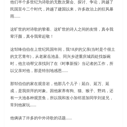
他们半个多世纪为诗歌的无数次聚会、探讨、争论，跨越了
民国至今二个时代，跨越了建国以来，许多政治上的狂风暴
雨……
这旷世的对诗歌的挚着、这旷世的诗人之间的友情，真令我
辈汗颜，真令我辈起敬！
这邹绛伯伯在上世纪民国年间，我18岁的父亲(当时是个很土
的文艺青年)，从老家岳池县、同兴乡进重庆城四处找饭碗
时，他主动帮父亲找到了在《时事新报》当记者的工作，所
以父亲对他，那是特别地感恩……
那邹伯伯的家在观音岩，他那几个儿子：延白、延万、延
成，是我崇拜的对象。因他家养有狗、猫、猴子、野鸡，还
有一大池各种观赏鱼，所以我和发小加邻居加同学刘浚兄，
常到他家玩……
他俩谈了许多的中外诗歌的话题……