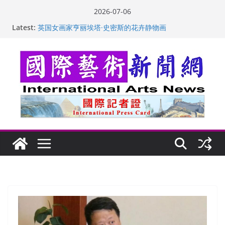
Skip
2026-07-06
to
Latest:
“梵心”归处：一场展览 连着攀枝花的千里乡愁
content
英国女画家亨丽埃塔·史密斯的花卉静物画
美国加州正式设立“李小龙日” 成首位获州级纪念日华裔
美国人
玛丽安娜·卡拉切娃的绘画：幽默和难以言喻的快乐
苏方 ：“字”得其乐