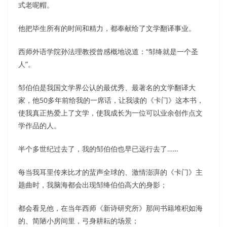
式老呢帽。
他把毕生所有的时间和精力，都奉献给了文学翻译事业。
西师外语学院孙法理教授曾感概地说道：“邹绛就是一个圣
人”。
邹伯伯是我国文学界公认的最优秀、最著名的文学翻译大
家，他50多年前给我的一席话，让我读的《卡门》这本书，
使我真正热爱上了文学，使我成长为一位可以业余创作点文
学作品的人。
半个多世纪过去了，我的邹伯伯也早已远行去了……
每当我耳里传来比才的蜚声全球的、激情澎湃的《卡门》主
题曲时，我脑海都会出现邹绛伯伯高大的身影；
都会看见他，在当年西师《新诗研究所》那间书籍堆积如海
的、简陋小房间里，弓身耕耘的场景；