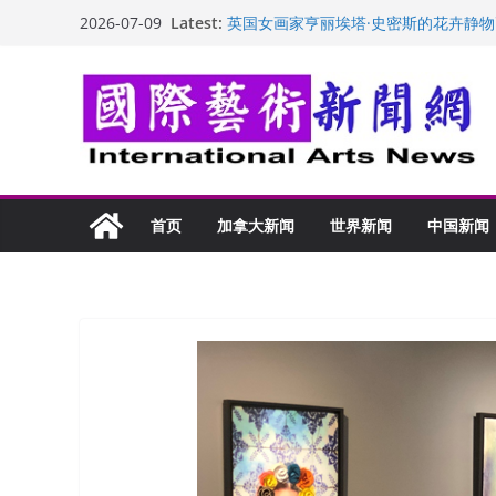
Skip
“梵心”归处：一场展览 连着攀枝花的千
Latest:
2026-07-09
英国女画家亨丽埃塔·史密斯的花卉静物
to
美国加州正式设立“李小龙日” 成首位
content
玛丽安娜·卡拉切娃的绘画：幽默和难
苏方 ：“字”得其乐
首页
加拿大新闻
世界新闻
中国新闻