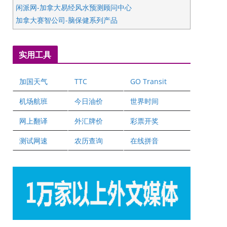
闲派网-加拿大易经风水预测顾问中心
加拿大赛智公司-脑保健系列产品
五星国艺拍卖及评估公司
国际注册执业营养师公会
实用工具
爱德华连锁酒店万锦分店
爱德华连锁酒店万锦分店
加国天气
TTC
GO Transit
健健宝公司
二十一世纪美联地产公司
机场航班
今日油价
世界时间
全球趋势移民留学
网上翻译
外汇牌价
彩票开奖
盛达资本
正点印艺设计
测试网速
农历查询
在线拼音