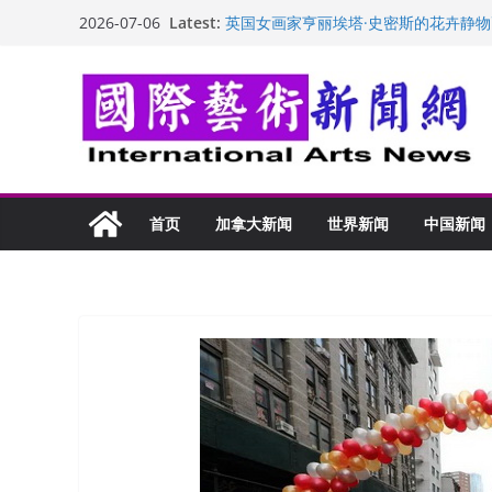
Skip
Latest:
英国女画家亨丽埃塔·史密斯的花卉静物
2026-07-06
to
美国加州正式设立“李小龙日” 成首位
玛丽安娜·卡拉切娃的绘画：幽默和难
content
苏方 ：“字”得其乐
“梵心”归处：一场展览 连着攀枝花的千
首页
加拿大新闻
世界新闻
中国新闻