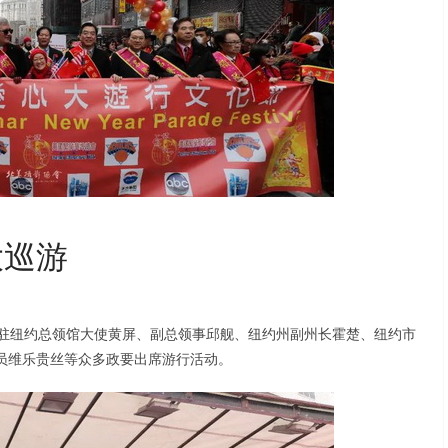
大巡游
国驻纽约总领馆大使黄屏、副总领事邱舰、纽约州副州长霍楚、纽约市
员维乐贵丝等众多政要出席游行活动。