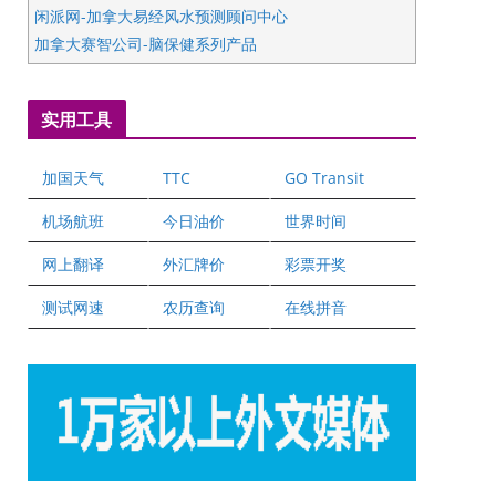
闲派网-加拿大易经风水预测顾问中心
加拿大赛智公司-脑保健系列产品
五星国艺拍卖及评估公司
国际注册执业营养师公会
实用工具
爱德华连锁酒店万锦分店
爱德华连锁酒店万锦分店
加国天气
TTC
GO Transit
健健宝公司
二十一世纪美联地产公司
机场航班
今日油价
世界时间
全球趋势移民留学
网上翻译
外汇牌价
彩票开奖
盛达资本
正点印艺设计
测试网速
农历查询
在线拼音