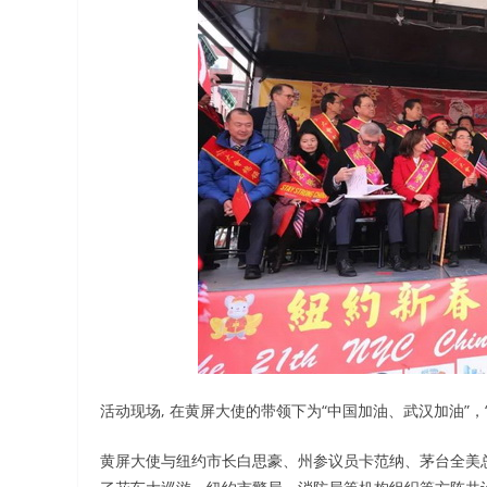
活动现场, 在黄屏大使的带领下为“中国加油、武汉加油”，“Be St
黄屏大使与纽约市长白思豪、州参议员卡范纳、茅台全美