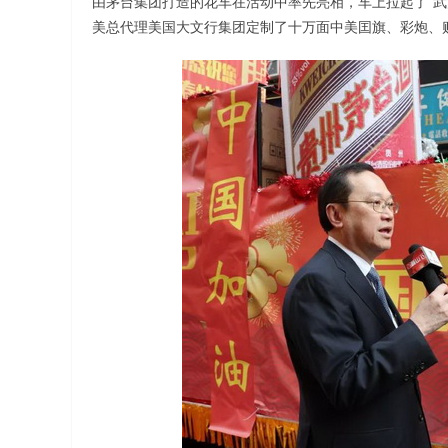
由茅台集团打造的花车在活动中率先亮相，车上拉起了”武
美总代理美国大文行集团定制了十万面中美囯旗、彩炮、